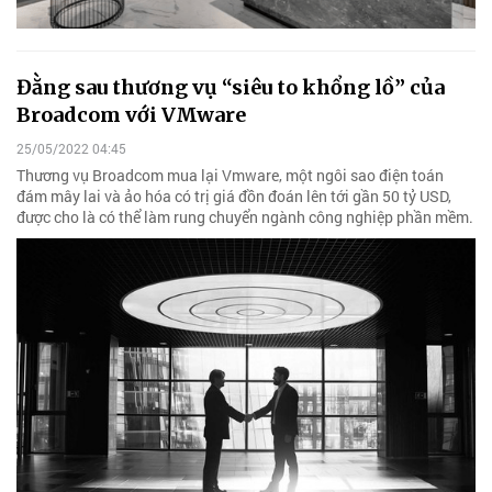
Đằng sau thương vụ “siêu to khổng lồ” của
Broadcom với VMware
25/05/2022 04:45
Thương vụ Broadcom mua lại Vmware, một ngôi sao điện toán
đám mây lai và ảo hóa có trị giá đồn đoán lên tới gần 50 tỷ USD,
được cho là có thể làm rung chuyển ngành công nghiệp phần mềm.