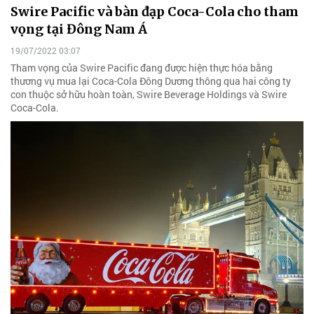
Swire Pacific và bàn đạp Coca-Cola cho tham
vọng tại Đông Nam Á
19/07/2022 03:07
Tham vọng của Swire Pacific đang được hiện thực hóa bằng
thương vụ mua lại Coca-Cola Đông Dương thông qua hai công ty
con thuộc sở hữu hoàn toàn, Swire Beverage Holdings và Swire
Coca-Cola.