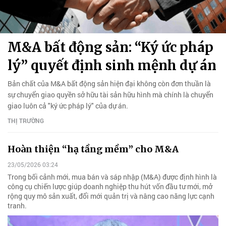
M&A bất động sản: “Ký ức pháp
lý” quyết định sinh mệnh dự án
Bản chất của M&A bất động sản hiện đại không còn đơn thuần là
sự chuyển giao quyền sở hữu tài sản hữu hình mà chính là chuyển
giao luôn cả "ký ức pháp lý" của dự án.
THỊ TRƯỜNG
Hoàn thiện “hạ tầng mềm” cho M&A
23/05/2026 03:24
Trong bối cảnh mới, mua bán và sáp nhập (M&A) được định hình là
công cụ chiến lược giúp doanh nghiệp thu hút vốn đầu tư mới, mở
rộng quy mô sản xuất, đổi mới quản trị và nâng cao năng lực cạnh
tranh.