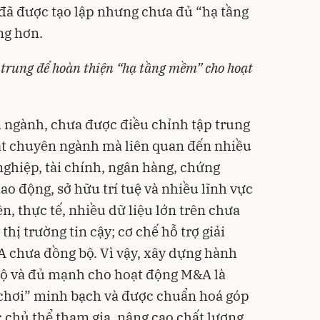
đã được tạo lập nhưng chưa đủ “hạ tầng
ng hơn.
 trung để hoàn thiện “hạ tầng mềm” cho hoạt
ên ngành, chưa được điều chỉnh tập trung
ật chuyên ngành mà liên quan đến nhiều
nghiệp, tài chính, ngân hàng, chứng
lao động, sở hữu trí tuệ và nhiều lĩnh vực
, thực tế, nhiều dữ liệu lớn trên chưa
thị trường tin cậy; cơ chế hỗ trợ giải
 chưa đồng bộ. Vì vậy, xây dựng hành
 bộ và đủ mạnh cho hoạt động M&A là
 chơi” minh bạch và được chuẩn hoá góp
c chủ thể tham gia, nâng cao chất lượng