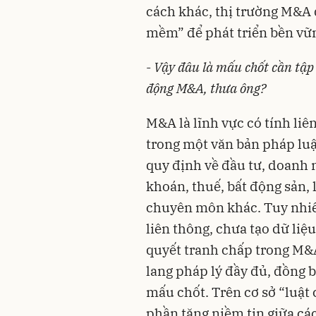
cách khác, thị trường M&A 
mềm” để phát triển bền vữ
-
Vậy đâu là mấu chốt cần tập
động M&A, thưa ông?
M&A là lĩnh vực có tính li
trong một văn bản pháp lu
quy định về đầu tư, doanh 
khoán, thuế, bất động sản, 
chuyên môn khác. Tuy nhiên
liên thông, chưa tạo dữ liệu 
quyết tranh chấp trong M&A
lang pháp lý đầy đủ, đồng
mấu chốt. Trên cơ sở “luật
phần tăng niềm tin giữa cá