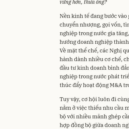
vững hơn, thưa ông?
Nền kinh tế đang bước vào g
chuyển nhượng, gọi vốn, tì
nghiệp trong nước gia tăng,
hướng doanh nghiệp thành l
Về mặt thể chế, các Nghị q
hành dành nhiều cơ chế, c
đầu tư kinh doanh bình đẳn
nghiệp trong nước phát tri
thúc đẩy hoạt động M&A tro
Tuy vậy, cơ hội luôn đi cù
nằm ở việc thiếu nhu cầu m
bộ với nhiều mảnh ghép cần
hợp đồng bộ giữa doanh ngh