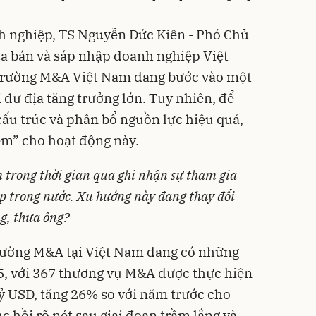
nh nghiệp, TS Nguyễn Đức Kiên - Phó Chủ
a bán và sáp nhập doanh nghiệp Việt
 trường M&A Việt Nam đang bước vào một
i dư địa tăng trưởng lớn. Tuy nhiên, để
cấu trúc và phân bổ nguồn lực hiệu quả,
ềm” cho hoạt động này.
trong thời gian qua ghi nhận sự tham gia
 trong nước. Xu hướng này đang thay đổi
g, thưa ông?
 trường M&A tại Việt Nam đang có những
5, với 367 thương vụ M&A được thực hiện
 tỷ USD, tăng 26% so với năm trước cho
 hồi rõ nét sau giai đoạn trầm lắng và