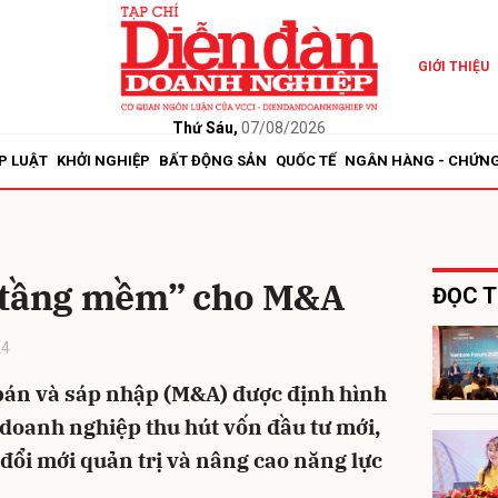
GIỚI THIỆU
bình luận
Thứ Sáu,
07/08/2026
P LUẬT
KHỞI NGHIỆP
BẤT ĐỘNG SẢN
QUỐC TẾ
NGÂN HÀNG - CHỨN
 tầng mềm” cho M&A
ĐỌC T
24
Hủy
G
bán và sáp nhập (M&A) được định hình
 doanh nghiệp thu hút vốn đầu tư mới,
đổi mới quản trị và nâng cao năng lực