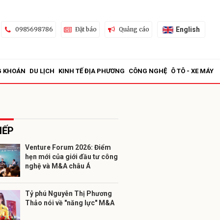
English
0985698786
Đặt báo
Quảng cáo
G KHOÁN
DU LỊCH
KINH TẾ ĐỊA PHƯƠNG
CÔNG NGHỆ
Ô TÔ - XE MÁY
IẾP
Venture Forum 2026: Điểm
hẹn mới của giới đầu tư công
ửi
nghệ và M&A châu Á
Tỷ phú Nguyễn Thị Phương
Thảo nói về "năng lực" M&A