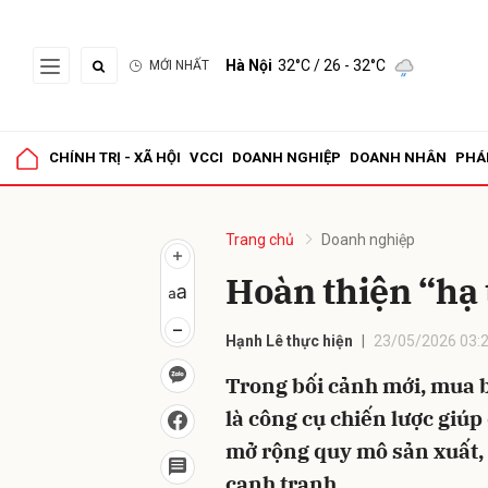
Hà Nội
32°C
/ 26 - 32°C
MỚI NHẤT
Gửi 
CHÍNH TRỊ - XÃ HỘI
VCCI
DOANH NGHIỆP
DOANH NHÂN
PHÁ
Trang chủ
Doanh nghiệp
Hoàn thiện “hạ
Hạnh Lê thực hiện
23/05/2026 03:
Trong bối cảnh mới, mua 
là công cụ chiến lược giúp
mở rộng quy mô sản xuất, 
cạnh tranh.