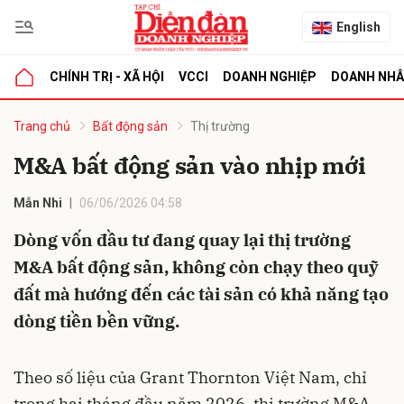
English
CHÍNH TRỊ - XÃ HỘI
VCCI
DOANH NGHIỆP
DOANH NH
bình luận
Trang chủ
Bất động sản
Thị trường
M&A bất động sản vào nhịp mới
Mẫn Nhi
06/06/2026 04:58
Dòng vốn đầu tư đang quay lại thị trường
M&A bất động sản, không còn chạy theo quỹ
đất mà hướng đến các tài sản có khả năng tạo
Hủy
G
dòng tiền bền vững.
Theo số liệu của Grant Thornton Việt Nam, chỉ
trong hai tháng đầu năm 2026, thị trường M&A