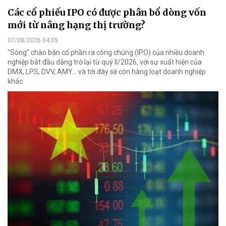
Các cổ phiếu IPO có được phân bổ dòng vốn
mới từ nâng hạng thị trường?
07/08/2026 04:05
"Sóng" chào bán cổ phần ra công chúng (IPO) của nhiều doanh
nghiệp bắt đầu dâng trở lại từ quý II/2026, với sự xuất hiện của
DMX, LPS, DVV, AMY... và tới đây sẽ còn hàng loạt doanh nghiệp
khác.