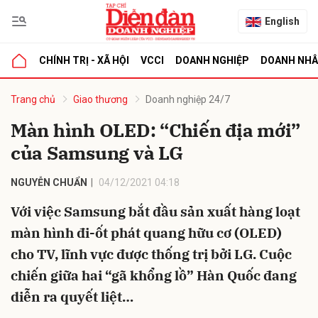
English
CHÍNH TRỊ - XÃ HỘI
VCCI
DOANH NGHIỆP
DOANH NH
bình luận
Trang chủ
Giao thương
Doanh nghiệp 24/7
Màn hình OLED: “Chiến địa mới”
của Samsung và LG
NGUYỄN CHUẨN
04/12/2021 04:18
Với việc Samsung bắt đầu sản xuất hàng loạt
màn hình đi-ốt phát quang hữu cơ (OLED)
Hủy
G
cho TV, lĩnh vực được thống trị bởi LG. Cuộc
chiến giữa hai “gã khổng lồ” Hàn Quốc đang
diễn ra quyết liệt…