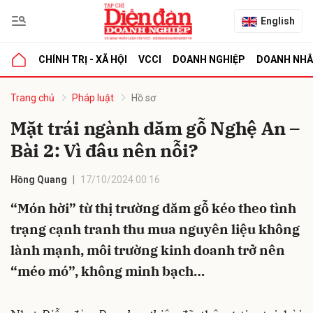
English
CHÍNH TRỊ - XÃ HỘI
VCCI
DOANH NGHIỆP
DOANH NH
bình luận
Trang chủ
Pháp luật
Hồ sơ
Mặt trái ngành dăm gỗ Nghệ An –
Bài 2: Vì đâu nên nỗi?
Hồng Quang
17/10/2024 00:16
“Món hời” từ thị trường dăm gỗ kéo theo tình
trạng cạnh tranh thu mua nguyên liệu không
Hủy
G
lành mạnh, môi trường kinh doanh trở nên
“méo mó”, không minh bạch…