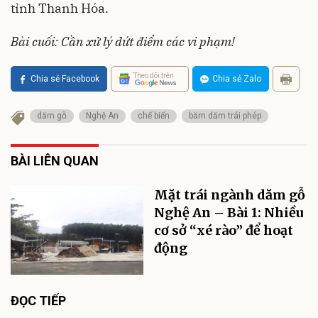
tỉnh Thanh Hóa.
Bài cuối: Cần xử lý dứt điểm các vi phạm!
Theo dõi trên
Chia sẻ Facebook
Chia sẻ Zalo
dăm gỗ
Nghệ An
chế biến
băm dăm trái phép
BÀI LIÊN QUAN
Mặt trái ngành dăm gỗ
Nghệ An – Bài 1: Nhiều
cơ sở “xé rào” để hoạt
động
ĐỌC TIẾP