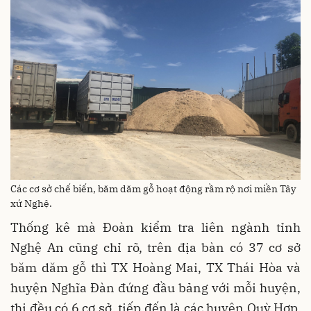
Các cơ sở chế biến, băm dăm gỗ hoạt động rầm rộ nơi miền Tây
xứ Nghệ.
Thống kê mà Đoàn kiểm tra liên ngành tỉnh
Nghệ An cũng chỉ rõ, trên địa bàn có 37 cơ sở
băm dăm gỗ thì TX Hoàng Mai, TX Thái Hòa và
huyện Nghĩa Đàn đứng đầu bảng với mỗi huyện,
thị đều có 6 cơ sở, tiếp đến là các huyện Quỳ Hợp,