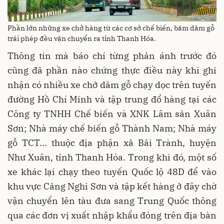
Phần lớn những xe chở hàng từ các cơ sở chế biến, băm dăm gỗ
trái phép đều vận chuyển ra tỉnh Thanh Hóa.
Thông tin mà báo chí từng phản ánh trước đó
cũng đã phần nào chứng thực điều này khi ghi
nhận có nhiều xe chở dăm gỗ chạy dọc trên tuyến
đường Hồ Chí Minh và tập trung đổ hàng tại các
Công ty TNHH Chế biến và XNK Lâm sản Xuân
Sơn; Nhà máy chế biến gỗ Thành Nam; Nhà máy
gỗ TCT... thuộc địa phận xã Bãi Trành, huyện
Như Xuân, tỉnh Thanh Hóa. Trong khi đó, một số
xe khác lại chạy theo tuyến Quốc lộ 48D để vào
khu vực Cảng Nghi Sơn và tập kết hàng ở đây chờ
vận chuyển lên tàu đưa sang Trung Quốc thông
qua các đơn vị xuất nhập khẩu đóng trên địa bàn