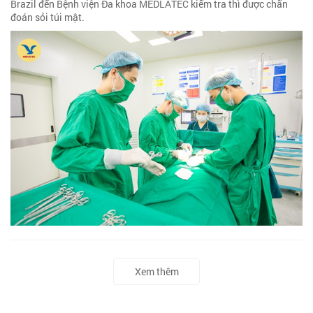
Brazil đến Bệnh viện Đa khoa MEDLATEC kiểm tra thì được chẩn
đoán sỏi túi mật.
Xem thêm