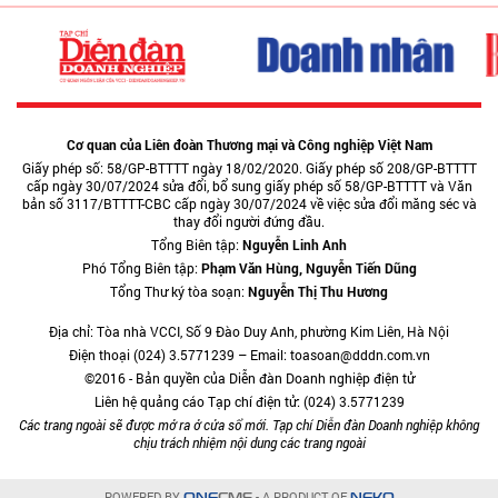
Cơ quan của Liên đoàn Thương mại và Công nghiệp Việt Nam
Giấy phép số: 58/GP-BTTTT ngày 18/02/2020. Giấy phép số 208/GP-BTTTT
cấp ngày 30/07/2024 sửa đổi, bổ sung giấy phép số 58/GP-BTTTT và Văn
bản số 3117/BTTTT-CBC cấp ngày 30/07/2024 về việc sửa đổi măng séc và
thay đổi người đứng đầu.
Tổng Biên tập:
Nguyễn Linh Anh
Phó Tổng Biên tập:
Phạm Văn Hùng, Nguyễn Tiến Dũng
Tổng Thư ký tòa soạn:
Nguyễn Thị Thu Hương
Địa chỉ: Tòa nhà VCCI, Số 9 Đào Duy Anh, phường Kim Liên, Hà Nội
Điện thoại (024) 3.5771239 – Email: toasoan@dddn.com.vn
©2016 - Bản quyền của Diễn đàn Doanh nghiệp điện tử
Liên hệ quảng cáo Tạp chí điện tử: (024) 3.5771239
Các trang ngoài sẽ được mở ra ở cửa sổ mới. Tạp chí Diễn đàn Doanh nghiệp không
chịu trách nhiệm nội dung các trang ngoài
POWERED BY
- A PRODUCT OF
ONE
CMS
NEKO