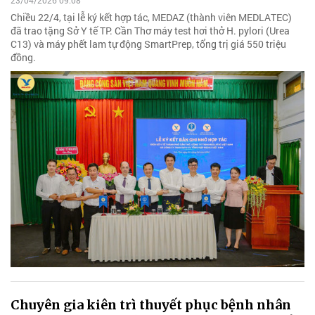
23/04/2026 09:08
Chiều 22/4, tại lễ ký kết hợp tác, MEDAZ (thành viên MEDLATEC)
đã trao tặng Sở Y tế TP. Cần Thơ máy test hơi thở H. pylori (Urea
C13) và máy phết lam tự động SmartPrep, tổng trị giá 550 triệu
đồng.
Chuyên gia kiên trì thuyết phục bệnh nhân