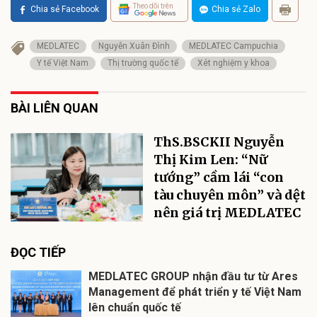
Theo dõi trên
Chia sẻ Facebook
Chia sẻ Zalo
MEDLATEC
Nguyễn Xuân Đình
MEDLATEC Campuchia
Y tế Việt Nam
Thị trường quốc tế
Xét nghiệm y khoa
BÀI LIÊN QUAN
ThS.BSCKII Nguyễn
Thị Kim Len: “Nữ
tướng” cầm lái “con
tàu chuyên môn” và dệt
nên giá trị MEDLATEC
ĐỌC TIẾP
MEDLATEC GROUP nhận đầu tư từ Ares
Management để phát triển y tế Việt Nam
lên chuẩn quốc tế