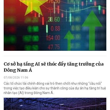
Cơ sở hạ tầng AI sẽ thúc đẩy tăng trưởng của
Đông Nam Á
07/08/2026 11:06
Các tổ chức tài chính đóng vai trò then chốt như những "cầu nối"
trong việc tạo điều kiện cho sự thành công của dự án hạ tầng trí tuệ
nhân tạo (AI) trong Đông Nam Á.