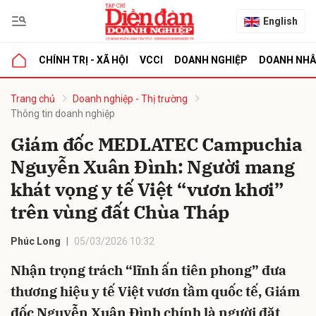
English
CHÍNH TRỊ - XÃ HỘI
VCCI
DOANH NGHIỆP
DOANH NH
bình luận
Trang chủ
Doanh nghiệp - Thị trường
Thông tin doanh nghiệp
Giám đốc MEDLATEC Campuchia
Nguyễn Xuân Đình: Người mang
khát vọng y tế Việt “vươn khơi”
trên vùng đất Chùa Tháp
Hủy
G
Phúc Long
05/03/2026 10:32
Nhận trọng trách “lĩnh ấn tiên phong” đưa
thương hiệu y tế Việt vươn tầm quốc tế, Giám
đốc Nguyễn Xuân Đình chính là người đặt