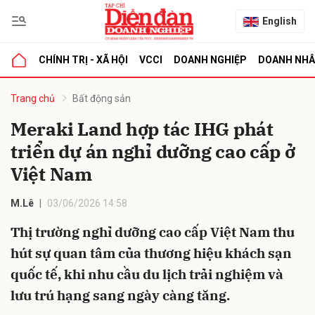
English
CHÍNH TRỊ - XÃ HỘI
VCCI
DOANH NGHIỆP
DOANH NH
bình luận
Trang chủ
Bất động sản
Meraki Land hợp tác IHG phát
triển dự án nghỉ dưỡng cao cấp ở
Việt Nam
M.Lê
03/06/2026 14:58
Thị trường nghỉ dưỡng cao cấp Việt Nam thu
Hủy
G
hút sự quan tâm của thương hiệu khách sạn
quốc tế, khi nhu cầu du lịch trải nghiệm và
lưu trú hạng sang ngày càng tăng.