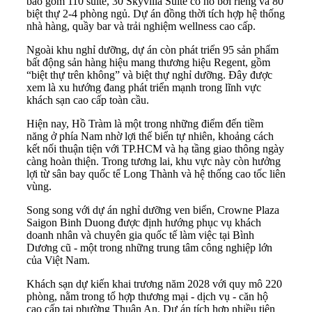
bao gồm 110 suite, 30 Skyvilla Suite có hồ bơi riêng và 80
biệt thự 2-4 phòng ngủ. Dự án đồng thời tích hợp hệ thống
nhà hàng, quầy bar và trải nghiệm wellness cao cấp.
Ngoài khu nghỉ dưỡng, dự án còn phát triển 95 sản phẩm
bất động sản hàng hiệu mang thương hiệu Regent, gồm
“biệt thự trên không” và biệt thự nghỉ dưỡng. Đây được
xem là xu hướng đang phát triển mạnh trong lĩnh vực
khách sạn cao cấp toàn cầu.
Hiện nay, Hồ Tràm là một trong những điểm đến tiềm
năng ở phía Nam nhờ lợi thế biển tự nhiên, khoảng cách
kết nối thuận tiện với TP.HCM và hạ tầng giao thông ngày
càng hoàn thiện. Trong tương lai, khu vực này còn hưởng
lợi từ sân bay quốc tế Long Thành và hệ thống cao tốc liên
vùng.
Song song với dự án nghỉ dưỡng ven biển, Crowne Plaza
Saigon Binh Duong được định hướng phục vụ khách
doanh nhân và chuyên gia quốc tế làm việc tại Bình
Dương cũ - một trong những trung tâm công nghiệp lớn
của Việt Nam.
Khách sạn dự kiến khai trương năm 2028 với quy mô 220
phòng, nằm trong tổ hợp thương mại - dịch vụ - căn hộ
cao cấp tại phường Thuận An. Dự án tích hợp nhiều tiện