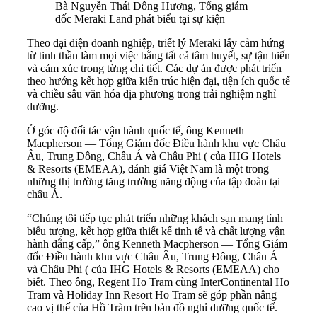
Bà Nguyễn Thái Đông Hương, Tổng giám
đốc Meraki Land phát biểu tại sự kiện
Theo đại diện doanh nghiệp, triết lý Meraki lấy cảm hứng
từ tinh thần làm mọi việc bằng tất cả tâm huyết, sự tận hiến
và cảm xúc trong từng chi tiết. Các dự án được phát triển
theo hướng kết hợp giữa kiến trúc hiện đại, tiện ích quốc tế
và chiều sâu văn hóa địa phương trong trải nghiệm nghỉ
dưỡng.
Ở góc độ đối tác vận hành quốc tế, ông Kenneth
Macpherson — Tổng Giám đốc Điều hành khu vực Châu
Âu, Trung Đông, Châu Á và Châu Phi ( của IHG Hotels
& Resorts (EMEAA), đánh giá Việt Nam là một trong
những thị trường tăng trưởng năng động của tập đoàn tại
châu Á.
“Chúng tôi tiếp tục phát triển những khách sạn mang tính
biểu tượng, kết hợp giữa thiết kế tinh tế và chất lượng vận
hành đẳng cấp,” ông Kenneth Macpherson — Tổng Giám
đốc Điều hành khu vực Châu Âu, Trung Đông, Châu Á
và Châu Phi ( của IHG Hotels & Resorts (EMEAA) cho
biết. Theo ông, Regent Ho Tram cùng InterContinental Ho
Tram và Holiday Inn Resort Ho Tram sẽ góp phần nâng
cao vị thế của Hồ Tràm trên bản đồ nghỉ dưỡng quốc tế.