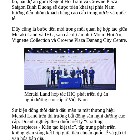
bố, hai dự án gồm Regent Ho Tram và Crowne Plaza
Saigon Binh Duong sẽ được triển khai tại phía Nam,
hướng đến nhóm khách hàng cao cấp trong nước và quốc
tế.
Đây cũng là bước tiến mới trong mối quan hệ hợp tác giữa
Meraki Land và IHG, sau các dự án như Moire Hoi An,
Vignette Collection và Crowne Plaza Danang City Centre.
Meraki Land hợp tác IHG phát triển dự án
nghỉ dưỡng cao cấp ở Việt Nam
Sự kiện đồng thời đánh dấu màn ra mắt thương hiệu
Meraki Land trên thị trường bất động sản nghỉ dưỡng cao
cấp. Doanh nghiệp theo đuổi triết lý “Crafting
Masterpieces - Kiến tạo kiệt tác”, tập trung phát triển
không gian sống kết hợp giữa tiêu chuẩn quốc tế và giá trị
văn hóa bản địa.