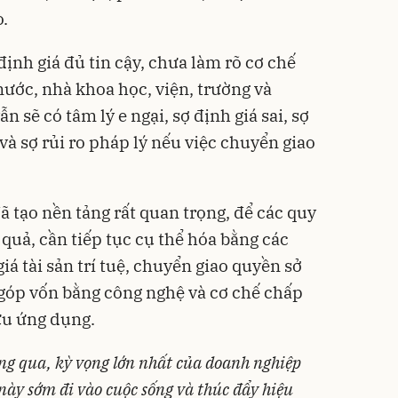
o.
nh giá đủ tin cậy, chưa làm rõ cơ chế
nước, nhà khoa học, viện, trường và
n sẽ có tâm lý e ngại, sợ định giá sai, sợ
 và sợ rủi ro pháp lý nếu việc chuyển giao
đã tạo nền tảng rất quan trọng, để các quy
quả, cần tiếp tục cụ thể hóa bằng các
iá tài sản trí tuệ, chuyển giao quyền sở
góp vốn bằng công nghệ và cơ chế chấp
ứu ứng dụng.
ông qua, kỳ vọng lớn nhất của doanh nghiệp
 này sớm đi vào cuộc sống và thúc đẩy hiệu