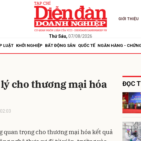
GIỚI THIỆU
bình luận
Thứ Sáu,
07/08/2026
P LUẬT
KHỞI NGHIỆP
BẤT ĐỘNG SẢN
QUỐC TẾ
NGÂN HÀNG - CHỨN
lý cho thương mại hóa
ĐỌC T
Hủy
G
02:03
ng quan trọng cho thương mại hóa kết quả