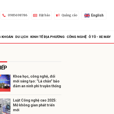
English
0985698786
Đặt báo
Quảng cáo
G KHOÁN
DU LỊCH
KINH TẾ ĐỊA PHƯƠNG
CÔNG NGHỆ
Ô TÔ - XE MÁY
IẾP
Khoa học, công nghệ, đổi
mới sáng tạo: “Lá chắn” bảo
ửi
đảm an ninh phi truyền thống
Luật Công nghệ cao 2025:
Mở không gian phát triển
mới