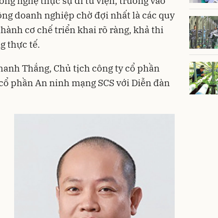
ông nghệ thực sự đi từ viện, trường vào
ng doanh nghiệp chờ đợi nhất là các quy
hành cơ chế triển khai rõ ràng, khả thi
g thực tế.
Thanh Thắng, Chủ tịch công ty cổ phần
 cổ phần An ninh mạng SCS với Diễn đàn