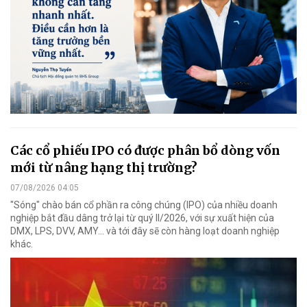
Các cổ phiếu IPO có được phân bổ dòng vốn
mới từ nâng hạng thị trường?
07/08/2026 04:05
"Sóng" chào bán cổ phần ra công chúng (IPO) của nhiều doanh
nghiệp bắt đầu dâng trở lại từ quý II/2026, với sự xuất hiện của
DMX, LPS, DVV, AMY... và tới đây sẽ còn hàng loạt doanh nghiệp
khác.