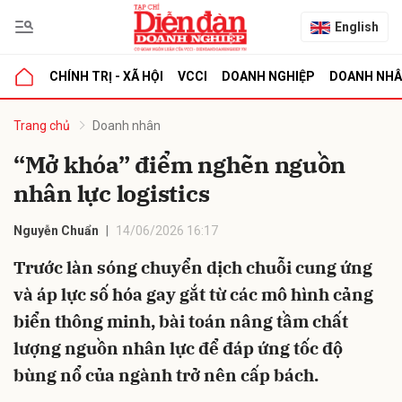
English
CHÍNH TRỊ - XÃ HỘI
VCCI
DOANH NGHIỆP
DOANH NH
bình luận
Trang chủ
Doanh nhân
“Mở khóa” điểm nghẽn nguồn
nhân lực logistics
Nguyễn Chuẩn
14/06/2026 16:17
Trước làn sóng chuyển dịch chuỗi cung ứng
và áp lực số hóa gay gắt từ các mô hình cảng
Hủy
G
biển thông minh, bài toán nâng tầm chất
lượng nguồn nhân lực để đáp ứng tốc độ
bùng nổ của ngành trở nên cấp bách.