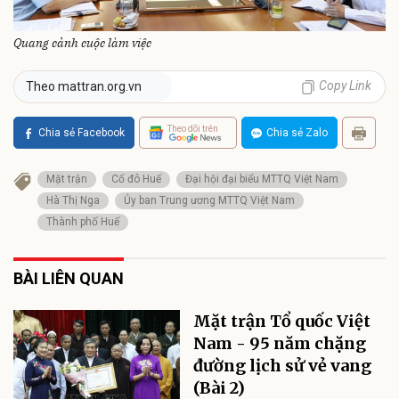
Quang cảnh cuộc làm việc
Copy Link
Theo mattran.org.vn
Theo dõi trên
Chia sẻ Facebook
Chia sẻ Zalo
Mặt trận
Cố đô Huế
Đại hội đại biểu MTTQ Việt Nam
Hà Thị Nga
Ủy ban Trung ương MTTQ Việt Nam
Thành phố Huế
BÀI LIÊN QUAN
Mặt trận Tổ quốc Việt
Nam - 95 năm chặng
đường lịch sử vẻ vang
(Bài 2)