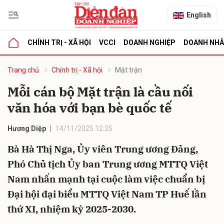
English
CHÍNH TRỊ - XÃ HỘI
VCCI
DOANH NGHIỆP
DOANH NH
bình luận
Trang chủ
Chính trị - Xã hội
Mặt trận
Mỗi cán bộ Mặt trận là cầu nối
văn hóa với bạn bè quốc tế
Hương Diệp
14/11/2025 12:25
Bà Hà Thị Nga, Ủy viên Trung ương Đảng,
Phó Chủ tịch Ủy ban Trung ương MTTQ Việt
Hủy
G
Nam nhấn mạnh tại cuộc làm việc chuẩn bị
Đại hội đại biểu MTTQ Việt Nam TP Huế lần
thứ XI, nhiệm kỳ 2025-2030.