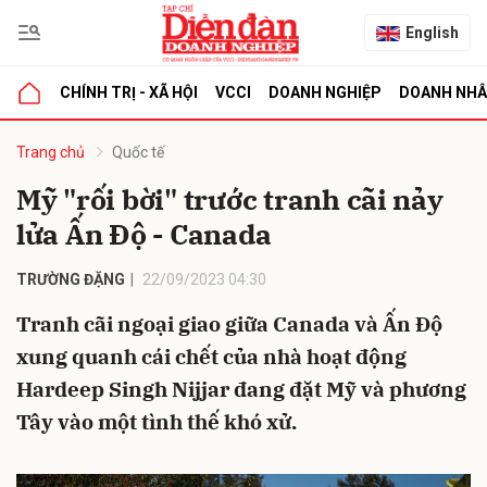
English
CHÍNH TRỊ - XÃ HỘI
VCCI
DOANH NGHIỆP
DOANH NH
bình luận
Trang chủ
Quốc tế
Mỹ "rối bời" trước tranh cãi nảy
lửa Ấn Độ - Canada
TRƯỜNG ĐẶNG
22/09/2023 04:30
Tranh cãi ngoại giao giữa Canada và Ấn Độ
xung quanh cái chết của nhà hoạt động
Hủy
G
Hardeep Singh Nijjar đang đặt Mỹ và phương
Tây vào một tình thế khó xử.