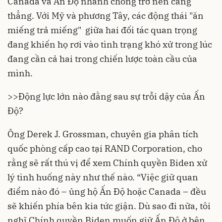
Canada và Ấn Độ nhanh chóng trở nên căng
thẳng. Với Mỹ và
phương Tây
, các động thái "ăn
miếng trả miếng" giữa hai đối tác quan trọng
đang khiến họ rơi vào tình trạng khó xử trong lúc
đang cần cả hai trong chiến lược toàn cầu của
mình.
>>
Động lực lớn nào đằng sau sự trỗi dậy của Ấn
Độ?
Ông Derek J. Grossman, chuyên gia phân tích
quốc phòng cấp cao tại RAND Corporation, cho
rằng sẽ rất thú vị để xem Chính quyền Biden xử
lý tình huống này như thế nào. “Việc giữ quan
điểm nào đó – ủng hộ Ấn Độ hoặc Canada – đều
sẽ khiến phía bên kia tức giận. Dù sao đi nữa, tôi
nghĩ Chính quyền Biden muốn giữ Ấn Độ ở bên