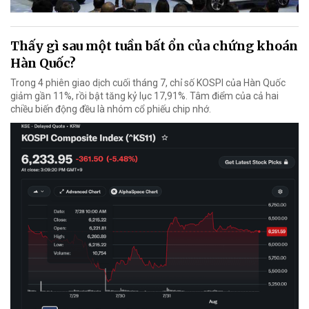
Thấy gì sau một tuần bất ổn của chứng khoán
Hàn Quốc?
Trong 4 phiên giao dịch cuối tháng 7, chỉ số KOSPI của Hàn Quốc
giảm gần 11%, rồi bật tăng kỷ lục 17,91%. Tâm điểm của cả hai
chiều biến động đều là nhóm cổ phiếu chip nhớ.