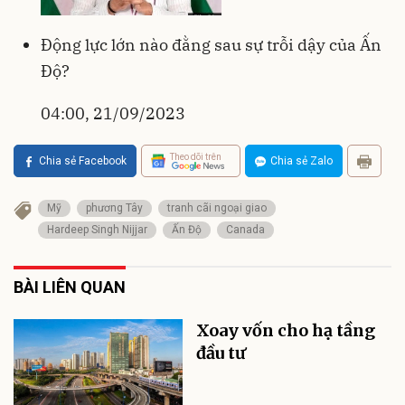
Động lực lớn nào đằng sau sự trỗi dậy của Ấn
Độ?
04:00, 21/09/2023
Theo dõi trên
Chia sẻ Facebook
Chia sẻ Zalo
Mỹ
phương Tây
tranh cãi ngoại giao
Hardeep Singh Nijjar
Ấn Độ
Canada
BÀI LIÊN QUAN
Xoay vốn cho hạ tầng
đầu tư