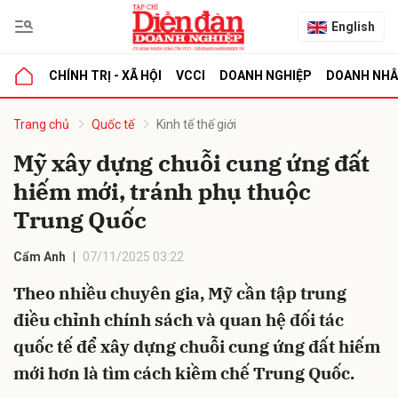
English
CHÍNH TRỊ - XÃ HỘI
VCCI
DOANH NGHIỆP
DOANH NH
bình luận
Trang chủ
Quốc tế
Kinh tế thế giới
Mỹ xây dựng chuỗi cung ứng đất
hiếm mới, tránh phụ thuộc
Trung Quốc
Cẩm Anh
07/11/2025 03:22
Theo nhiều chuyên gia, Mỹ cần tập trung
Hủy
G
điều chỉnh chính sách và quan hệ đối tác
quốc tế để xây dựng chuỗi cung ứng đất hiếm
mới hơn là tìm cách kiềm chế Trung Quốc.