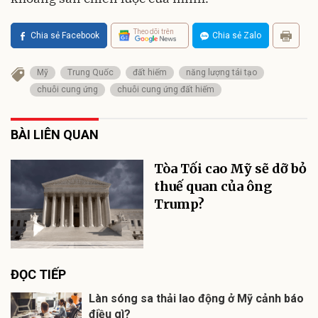
Theo dõi trên
Chia sẻ Facebook
Chia sẻ Zalo
Mỹ
Trung Quốc
đất hiếm
năng lượng tái tạo
chuỗi cung ứng
chuỗi cung ứng đất hiếm
BÀI LIÊN QUAN
Tòa Tối cao Mỹ sẽ dỡ bỏ
thuế quan của ông
Trump?
ĐỌC TIẾP
Làn sóng sa thải lao động ở Mỹ cảnh báo
điều gì?