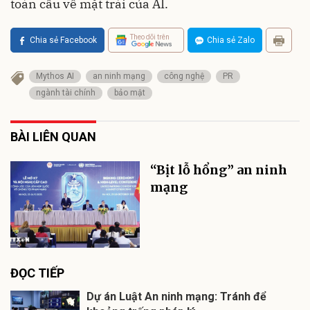
toàn cầu về mặt trái của AI.
Theo dõi trên
Chia sẻ Facebook
Chia sẻ Zalo
Mythos AI
an ninh mạng
công nghệ
PR
ngành tài chính
bảo mật
BÀI LIÊN QUAN
“Bịt lỗ hổng” an ninh
mạng
ĐỌC TIẾP
Dự án Luật An ninh mạng: Tránh để