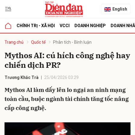
English
CHÍNH TRỊ - XÃ HỘI
VCCI
DOANH NGHIỆP
DOANH NH
bình luận
Trang chủ
Quốc tế
Phân tích - Bình luận
Mythos AI: cú hích công nghệ hay
chiến dịch PR?
Trương Khắc Trà
25/04/2026 03:29
Mythos AI làm dấy lên lo ngại an ninh mạng
toàn cầu, buộc ngành tài chính tăng tốc nâng
Hủy
G
cấp công nghệ.