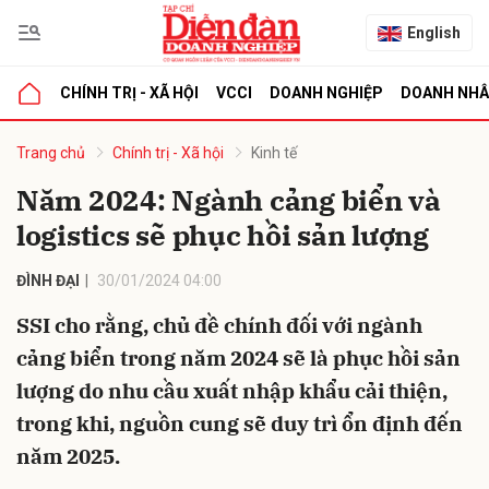
English
CHÍNH TRỊ - XÃ HỘI
VCCI
DOANH NGHIỆP
DOANH NH
bình luận
Trang chủ
Chính trị - Xã hội
Kinh tế
Năm 2024: Ngành cảng biển và
logistics sẽ phục hồi sản lượng
ĐÌNH ĐẠI
30/01/2024 04:00
SSI cho rằng, chủ đề chính đối với ngành
cảng biển trong năm 2024 sẽ là phục hồi sản
Hủy
G
lượng do nhu cầu xuất nhập khẩu cải thiện,
trong khi, nguồn cung sẽ duy trì ổn định đến
năm 2025.