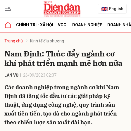
English
CHÍNH TRỊ - XÃ HỘI
VCCI
DOANH NGHIỆP
DOANH NH
bình luận
Trang chủ
Kinh tế địa phương
Nam Định: Thúc đẩy ngành cơ
khí phát triển mạnh mẽ hơn nữa
LAN VŨ
26/09/2023 02:37
Các doanh nghiệp trong ngành cơ khí Nam
Định đã tăng tốc đầu tư các giải pháp kỹ
Hủy
G
thuật, ứng dụng công nghệ, quy trình sản
xuất tiên tiến, tạo đà cho ngành phát triển
theo chiến lược sản xuất dài hạn.