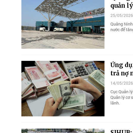
quản l
25/05/2026
Quảng Ninh 
nước để tăng
Ứng dụn
trả nợ 
14/05/2026
Cục Quản lý
Quản lý cơ 
lãnh.
SIHUB: