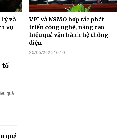
 lý và
VPI và NSMO hợp tác phát
ch vụ
triển công nghệ, nâng cao
hiệu quả vận hành hệ thống
điện
26/06/2026 16:10
 tổ
iệu quả
u quả