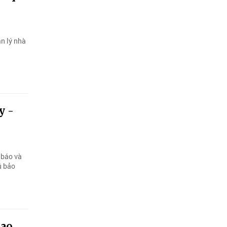
n lý nhà
y -
 báo và
ủ bảo
cao