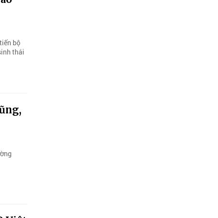
tiến bộ
inh thái
ũng,
ường