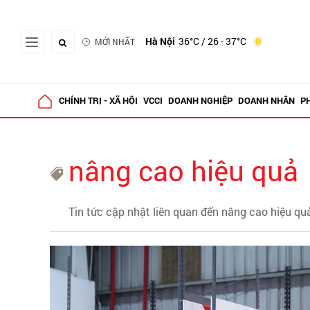
Hà Nội
36°C
/ 26 - 37°C
MỚI NHẤT
CHÍNH TRỊ - XÃ HỘI
VCCI
DOANH NGHIỆP
DOANH NHÂN
P
nâng cao hiệu quả
Tin tức cập nhật liên quan đến nâng cao hiệu qu