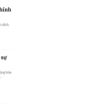
chính
o dịch,
 sự
động hóa
.