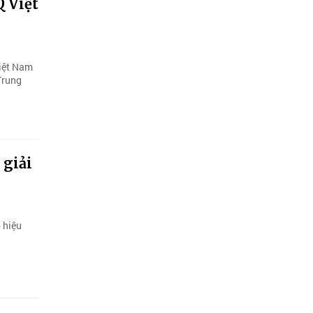
Q Việt
iệt Nam
Trung
 giải
 hiệu