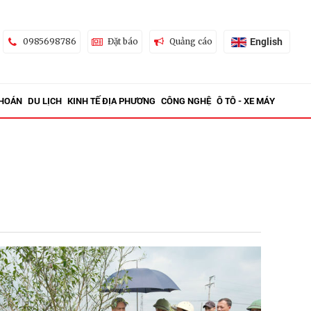
English
0985698786
Đặt báo
Quảng cáo
KHOÁN
DU LỊCH
KINH TẾ ĐỊA PHƯƠNG
CÔNG NGHỆ
Ô TÔ - XE MÁY