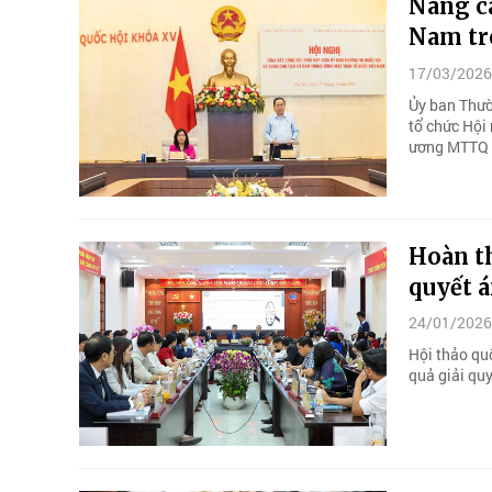
Nâng c
Nam tr
17/03/2026
Ủy ban Thườ
tổ chức Hội
ương MTTQ 
Hoàn th
quyết á
24/01/2026
Hội thảo qu
quả giải quy