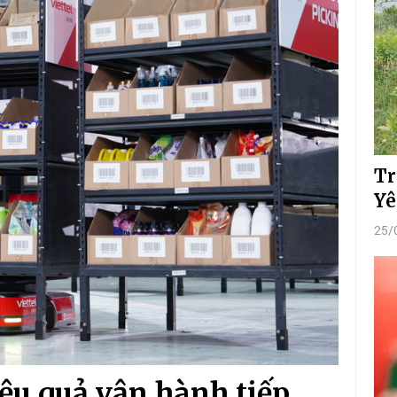
Tr
Yê
25/
iệu quả vận hành tiếp