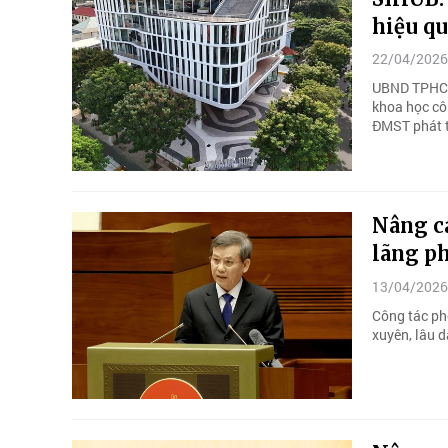
hiệu qu
22/04/2026
UBND TPHCM 
khoa học cô
ĐMST phát t
Nâng c
lãng ph
13/04/2026
Công tác ph
xuyên, lâu d