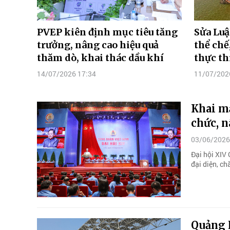
PVEP kiên định mục tiêu tăng
Sửa Luậ
trưởng, nâng cao hiệu quả
thể chế
thăm dò, khai thác dầu khí
thực th
14/07/2026 17:34
11/07/202
Khai mạ
chức, n
03/06/2026
Đại hội XIV
đại diện, ch
Quảng 