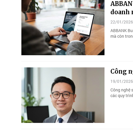
ABBANK
doanh n
22/01/2026
ABBANK Busi
mà còn trong
Công ng
19/01/2026
Công nghệ s
các quy trìn