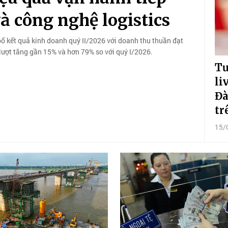
và công nghệ logistics
bố kết quả kinh doanh quý II/2026 với doanh thu thuần đạt
 lượt tăng gần 15% và hơn 79% so với quý I/2026.
Tư
li
Đà
tr
15/