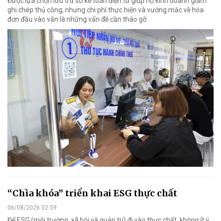
Được lựa chọn lưu trữ sổ kế toán điện tử giúp hộ kinh doanh giảm
ghi chép thủ công, nhưng chi phí thực hiện và vướng mắc về hóa
đơn đầu vào vẫn là những vấn đề cần tháo gỡ.
“Chìa khóa” triển khai ESG thực chất
06/08/2026 02:59
Để ESG (môi trường, xã hội và quản trị) đi vào thực chất, không ít ý