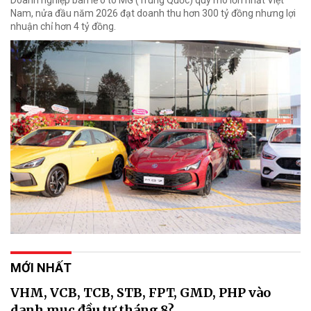
Doanh nghiệp bán lẻ ô tô MG (Trung Quốc) quy mô lớn nhất Việt
Nam, nửa đầu năm 2026 đạt doanh thu hơn 300 tỷ đồng nhưng lợi
nhuận chỉ hơn 4 tỷ đồng.
MỚI NHẤT
VHM, VCB, TCB, STB, FPT, GMD, PHP vào
danh mục đầu tư tháng 8?