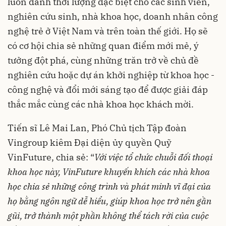
luôn dành thời lượng đặc biệt cho các sinh viên,
nghiên cứu sinh, nhà khoa học, doanh nhân công
nghệ trẻ ở Việt Nam và trên toàn thế giới. Họ sẽ
có cơ hội chia sẻ những quan điểm mới mẻ, ý
tưởng đột phá, cùng những trăn trở về chủ đề
nghiên cứu hoặc dự án khởi nghiệp từ khoa học -
công nghệ và đổi mới sáng tạo để được giải đáp
thắc mắc cùng các nhà khoa học khách mời.
Tiến sĩ Lê Mai Lan, Phó Chủ tịch Tập đoàn
Vingroup kiêm Đại diện ủy quyền Quỹ
VinFuture, chia sẻ: “
Với việc tổ chức chuỗi đối thoại
khoa học này, VinFuture khuyến khích các nhà khoa
học chia sẻ những công trình và phát minh vĩ đại của
họ bằng ngôn ngữ dễ hiểu, giúp khoa học trở nên gần
gũi, trở thành một phần không thể tách rời của cuộc