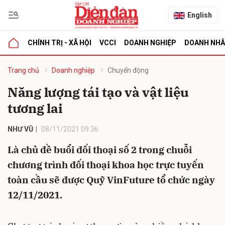
English
CHÍNH TRỊ - XÃ HỘI
VCCI
DOANH NGHIỆP
DOANH NH
bình luận
Trang chủ
Doanh nghiệp
Chuyển động
Năng lượng tái tạo và vật liệu
tương lai
NHƯ VŨ
08/11/2021 09:36
Là chủ đề buổi đối thoại số 2 trong chuỗi
chương trình đối thoại khoa học trực tuyến
Hủy
G
toàn cầu sẽ được Quỹ VinFuture tổ chức ngày
12/11/2021.