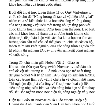
đến gần hơn với đại chúng với những giải pháp ứng dụng
khoa học hiệu quả trong cuộc sống.
Buổi đối thoại trực tuyến tháng 11 do Quỹ VinFuture tổ
chức có chủ đề “Năng lượng tái tạo và vật liệu tương lai”
nhằm chia sẻ kiến thức khoa học nền tảng và ứng dụng
của năng lượng - vật liệu mới trong nỗ lực ứng phó với
cuộc khủng hoảng năng lượng trên toàn thế giới. Đặc biệt,
các nhà khoa học trẻ tham gia chương trình không chỉ
được trực tiếp thảo luận với các nhà khoa học có tầm ảnh
hưởng toàn cầu mà còn có thể giao lưu chia sẻ các cơ hội,
thách thức khi khởi nghiệp, đưa các công trình nghiên cứu
từ phòng thí nghiệm tới dây chuyền sản xuất công nghiệp
và cuộc sống.
Trong đó, chủ nhân giải Nobel Vật lý - Giáo sư
Konstantin (Kostya) Sergeevich Novoselov - sẽ dẫn dắt
chủ đề vật liệu tương lai. Là nhà khoa học trẻ nhất từng
đạt giải Nobel Vật lý từ năm 1973, ông có sức ảnh hưởng
toàn cầu trong lĩnh vực vật lý chất rắn và công nghệ nano.
Thí nghiệm đột phá của ông về Graphene, loại vật liêu
siêu mỏng nhẹ, siêu bền và siêu cứng hứa hẹn sẽ làm thay
đổi sâu sắc ngành khoa học điện tử, công nghiệp và y học.
Hiện tại, Giáo sư Novoselov là Giáo sư của Hiệp hội
Hoàng gia Anh, thành viên Viện Hàn lâm Khoa học Quốc