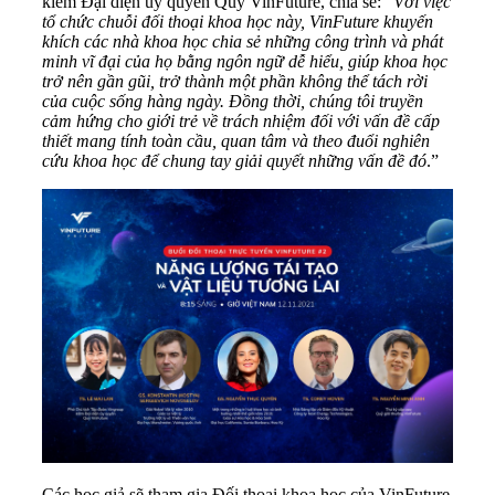
kiêm Đại diện ủy quyền Quỹ VinFuture, chia sẻ: “
Với việc
tổ chức chuỗi đối thoại khoa học này, VinFuture khuyến
khích các nhà khoa học chia sẻ những công trình và phát
minh vĩ đại của họ bằng ngôn ngữ dễ hiểu, giúp khoa học
trở nên gần gũi, trở thành một phần không thể tách rời
của cuộc sống hàng ngày. Đồng thời, chúng tôi truyền
cảm hứng cho giới trẻ về trách nhiệm đối với vấn đề cấp
thiết mang tính toàn cầu, quan tâm và theo đuổi nghiên
cứu khoa học để chung tay giải quyết những vấn đề đó
.”
Các học giả sẽ tham gia Đối thoại khoa học của VinFuture