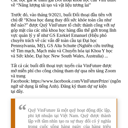
về “Năng lượng tái tạo và vật liệu tương lai”
Trước đó, vào tháng 9/2021, buổi Đối thoại đầu tiên với
chủ đề “Khoa học đang thay đổi sức khỏe toàn cầu như
thế nào?” được Quỹ VinFuture tổ chức thành công với sự
góp mặt của các nhà khoa học hàng đầu thế giới trong lĩnh
vực quản lý y tế như GS Ezekiel Emanuel (Hiệu phó
chuyên trách về các vấn đề toàn cầu tại Đại học
Pennsylvania, Mỹ), GS Alta Schutte (Nghiên cứu trưởng
về Tim mạch, Mạch máu và Chuyển hóa tại Khoa Y học
và Sức khỏe, Đại học New South Wales, Australia) ...
Tất cả các buổi đối thoại trực tuyến của VinFuture được
mở miễn phí cho công chúng tham dự qua nền tảng Zoom
và trang
Facebook:
https://www.facebook.com/VinFuturePrize/
(ngôn
ngữ sử dụng là tiếng Anh). Đăng ký tham dự sự kiện
tại đây
.
Quỹ VinFuture là một quỹ hoạt động độc lập,
phi lợi nhuận tại Việt Nam. Quỹ được thành
lập với tầm nhìn tạo ra sự thay đổi có ý nghĩa
trong cuộc sống hàng ngày của hàng triệu