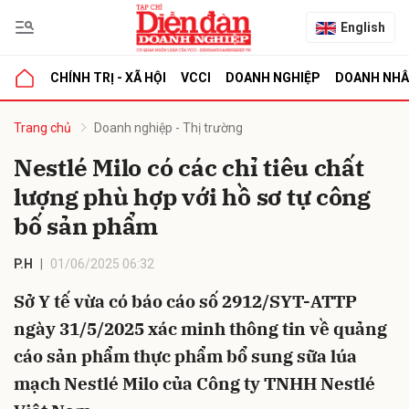
English
CHÍNH TRỊ - XÃ HỘI
VCCI
DOANH NGHIỆP
DOANH NH
bình luận
Trang chủ
Doanh nghiệp - Thị trường
Nestlé Milo có các chỉ tiêu chất
lượng phù hợp với hồ sơ tự công
bố sản phẩm
P.H
01/06/2025 06:32
Sở Y tế vừa có báo cáo số 2912/SYT-ATTP
Hủy
G
ngày 31/5/2025 xác minh thông tin về quảng
cáo sản phẩm thực phẩm bổ sung sữa lúa
mạch Nestlé Milo của Công ty TNHH Nestlé