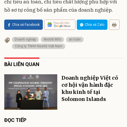
chỉ tiêu an toàn, chỉ tiêu chất lượng phù hợp với
hồ sơ tự công bố sản phẩm của doanh nghiệp.
Theo dõi trên
Chia sẻ Facebook
Chia sẻ Zalo
Doanh nghiệp
Nestlé Milo
an toàn
Công ty TNHH Nestlé Việt Nam
BÀI LIÊN QUAN
Doanh nghiệp Việt có
cơ hội vận hành đặc
khu kinh tế tại
Solomon Islands
ĐỌC TIẾP