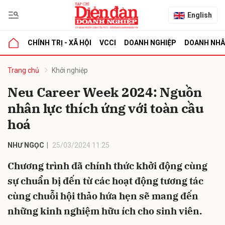
English
CHÍNH TRỊ - XÃ HỘI
VCCI
DOANH NGHIỆP
DOANH NH
bình luận
Trang chủ
Khởi nghiệp
Neu Career Week 2024: Nguồn
nhân lực thích ứng với toàn cầu
hoá
NHƯ NGỌC
25/03/2024 11:25
Chương trình đã chính thức khởi động cùng
Hủy
G
sự chuẩn bị đến từ các hoạt động tương tác
cùng chuỗi hội thảo hứa hẹn sẽ mang đến
những kinh nghiệm hữu ích cho sinh viên.