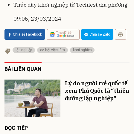
Thúc đẩy khởi nghiệp từ Techfest địa phương
09:05, 23/03/2024
Theo dõi trên
Chia sẻ Facebook
Chia sẻ Zalo
lập nghiệp
cơ hội việc làm
khởi nghiệp
BÀI LIÊN QUAN
Lý do người trẻ quốc tế
xem Phú Quốc là “thiên
đường lập nghiệp”
ĐỌC TIẾP