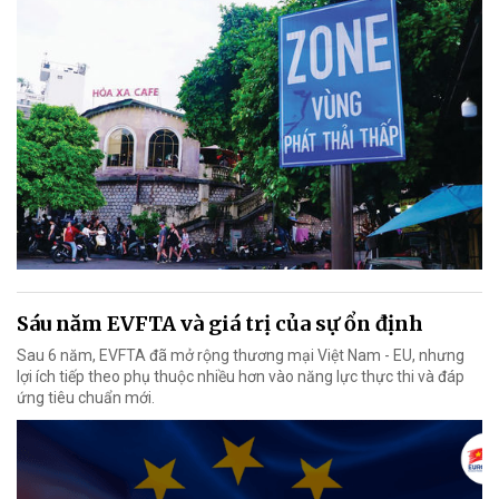
Sáu năm EVFTA và giá trị của sự ổn định
Sau 6 năm, EVFTA đã mở rộng thương mại Việt Nam - EU, nhưng
lợi ích tiếp theo phụ thuộc nhiều hơn vào năng lực thực thi và đáp
ứng tiêu chuẩn mới.