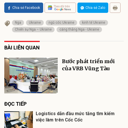
Theo dõi trên
Chia sẻ Facebook
Chia sẻ Zalo
Nga
Ukraine
ngũ cốc Ukraine
kinh tế Ukraine
Chiến sự Nga – Ukraine
căng thẳng Nga - Ukraine
BÀI LIÊN QUAN
Bước phát triển mới
của VRB Vũng Tàu
ĐỌC TIẾP
Logistics dẫn đầu mức tăng tìm kiếm
việc làm trên Cốc Cốc