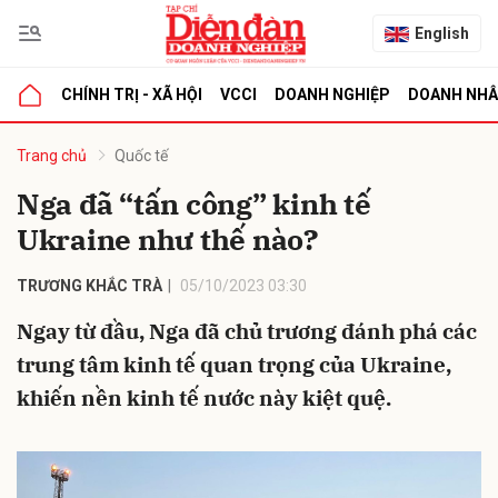
English
CHÍNH TRỊ - XÃ HỘI
VCCI
DOANH NGHIỆP
DOANH NH
bình luận
Trang chủ
Quốc tế
Nga đã “tấn công” kinh tế
Ukraine như thế nào?
TRƯƠNG KHẮC TRÀ
05/10/2023 03:30
Ngay từ đầu, Nga đã chủ trương đánh phá các
trung tâm kinh tế quan trọng của Ukraine,
Hủy
G
khiến nền kinh tế nước này kiệt quệ.