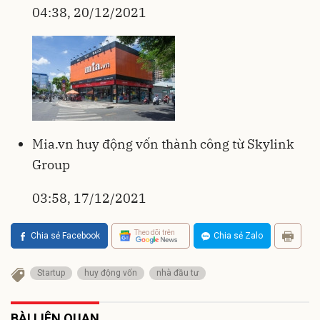
04:38, 20/12/2021
Mia.vn huy động vốn thành công từ Skylink
Group
03:58, 17/12/2021
Theo dõi trên
Chia sẻ Facebook
Chia sẻ Zalo
Startup
huy động vốn
nhà đầu tư
BÀI LIÊN QUAN