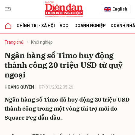
English
CHÍNH TRỊ - XÃ HỘI
VCCI
DOANH NGHIỆP
DOANH NH
bình luận
Trang chủ
Khởi nghiệp
Ngân hàng số Timo huy động
thành công 20 triệu USD từ quỹ
ngoại
HOÀNG QUYÊN
07/01/2022 05:26
Ngân hàng số Timo đã huy động 20 triệu USD
Hủy
G
thành công trong một vòng tài trợ mới do
Square Peg dẫn đầu.