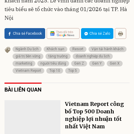
khách năm 2025. Lễ vinh danh các doanh nghiệp
tiêu biểu sẽ tổ chức vào tháng 01/2026 tại TP. Hà
Nội
Theo dõi trên
Chia sẻ Facebook
Chia sẻ Zalo
Ngành Du lịch
Khách sạn
Resort
Vận tải hành khách
giá trị bền vững
tăng trưởng
doanh nghiệp du lịch
marketing
người tiêu dùng
Gen Z
Gen Y
Gen X
Vietnam Report
Top 10
Top 5
BÀI LIÊN QUAN
Vietnam Report công
bố Top 500 Doanh
nghiệp lợi nhuận tốt
nhất Việt Nam