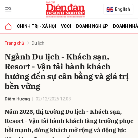
English
CHÍNH TRỊ - XÃ HỘI
VCCI
DOANH NGHIỆP
DOANH NH
bình luận
Trang chủ
Du lịch
Ngành Du lịch - Khách sạn,
Resort - Vận tải hành khách
hướng đến sự cân bằng và giá trị
bền vững
Diễm Hương
02/12/2025 12:03
Hủy
G
Năm 2025, thị trường Du lịch - Khách sạn,
Resort - Vận tải hành khách tăng trưởng phục
hồi mạnh, dòng khách mở rộng và động lực