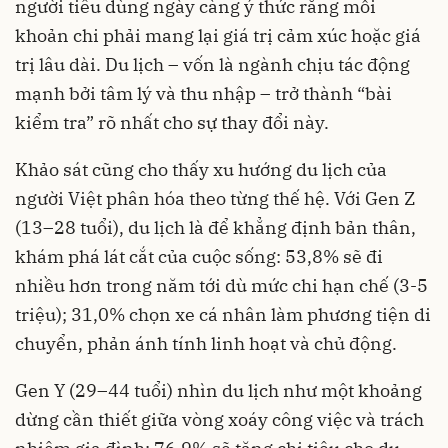
người tiêu dùng ngày càng ý thức rằng mỗi
khoản chi phải mang lại giá trị cảm xúc hoặc giá
trị lâu dài. Du lịch – vốn là ngành chịu tác động
mạnh bởi tâm lý và thu nhập – trở thành “bài
kiểm tra” rõ nhất cho sự thay đổi này.
Khảo sát cũng cho thấy xu hướng du lịch của
người Việt phân hóa theo từng thế hệ. Với Gen Z
(13–28 tuổi), du lịch là để khẳng định bản thân,
khám phá lát cắt của cuộc sống: 53,8% sẽ đi
nhiều hơn trong năm tới dù mức chi hạn chế (3-5
triệu); 31,0% chọn xe cá nhân làm phương tiện di
chuyển, phản ánh tính linh hoạt và chủ động.
Gen Y (29–44 tuổi) nhìn du lịch như một khoảng
dừng cần thiết giữa vòng xoáy công việc và trách