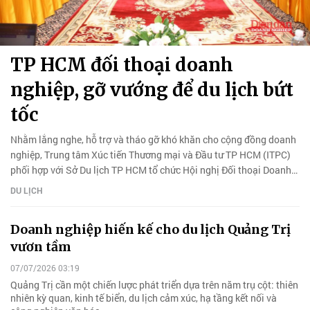
TP HCM đối thoại doanh
nghiệp, gỡ vướng để du lịch bứt
tốc
Nhằm lắng nghe, hỗ trợ và tháo gỡ khó khăn cho cộng đồng doanh
nghiệp, Trung tâm Xúc tiến Thương mại và Đầu tư TP HCM (ITPC)
phối hợp với Sở Du lịch TP HCM tổ chức Hội nghị Đối thoại Doanh
nghiệp và Chính quyền Thành phố - chuyên đề Du lịch năm 2026.
DU LỊCH
Doanh nghiệp hiến kế cho du lịch Quảng Trị
vươn tầm
07/07/2026 03:19
Quảng Trị cần một chiến lược phát triển dựa trên năm trụ cột: thiên
nhiên kỳ quan, kinh tế biển, du lịch cảm xúc, hạ tầng kết nối và