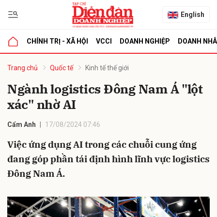
English
CHÍNH TRỊ - XÃ HỘI
VCCI
DOANH NGHIỆP
DOANH NH
bình luận
Trang chủ
Quốc tế
Kinh tế thế giới
Ngành logistics Đông Nam Á "lột
xác" nhờ AI
Cẩm Anh
17/08/2024 07:46
Việc ứng dụng AI trong các chuỗi cung ứng
đang góp phần tái định hình lĩnh vực logistics
Hủy
G
Đông Nam Á.