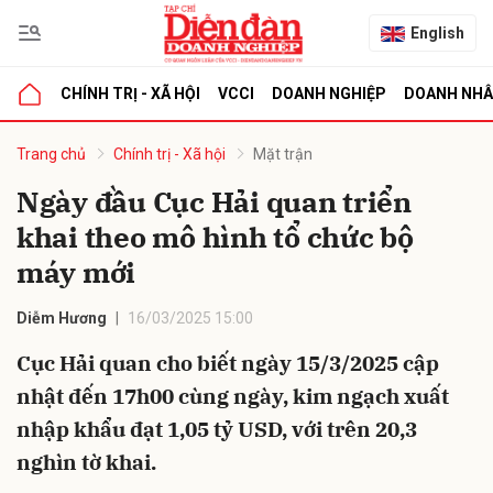
English
CHÍNH TRỊ - XÃ HỘI
VCCI
DOANH NGHIỆP
DOANH NH
bình luận
Trang chủ
Chính trị - Xã hội
Mặt trận
Ngày đầu Cục Hải quan triển
khai theo mô hình tổ chức bộ
máy mới
Diễm Hương
16/03/2025 15:00
Cục Hải quan cho biết ngày 15/3/2025 cập
Hủy
G
nhật đến 17h00 cùng ngày, kim ngạch xuất
nhập khẩu đạt 1,05 tỷ USD, với trên 20,3
nghìn tờ khai.