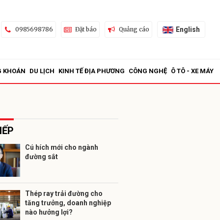
English
0985698786
Đặt báo
Quảng cáo
G KHOÁN
DU LỊCH
KINH TẾ ĐỊA PHƯƠNG
CÔNG NGHỆ
Ô TÔ - XE MÁY
IẾP
Cú hích mới cho ngành
đường sắt
ửi
Thép ray trải đường cho
tăng trưởng, doanh nghiệp
nào hưởng lợi?