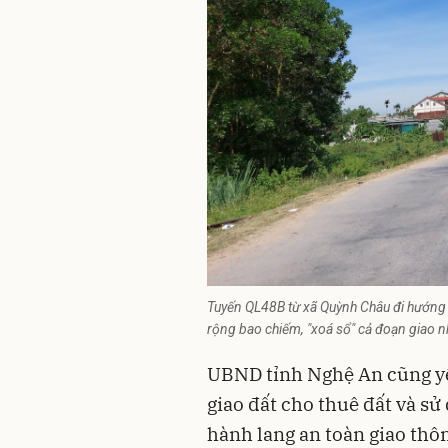
Tuyến QL48B từ xã Quỳnh Châu đi hướng t
rộng bao chiếm, "xoá sổ" cả đoạn giao n
UBND tỉnh Nghệ An cũng yê
giao đất cho thuê đất và sử
hành lang an toàn giao thô