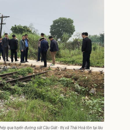
hép qua tuyến đường sắt Cầu Giát - thị xã Thái Hoà tồn tại lâu