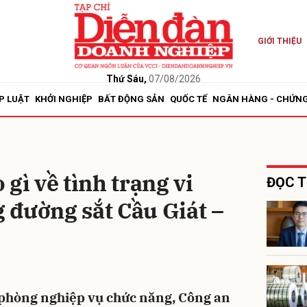
GIỚI THIỆU
bình luận
Thứ Sáu,
07/08/2026
P LUẬT
KHỞI NGHIỆP
BẤT ĐỘNG SẢN
QUỐC TẾ
NGÂN HÀNG - CHỨN
gì về tình trạng vi
ĐỌC T
 đường sắt Cầu Giát –
Hủy
G
 phòng nghiệp vụ chức năng, Công an