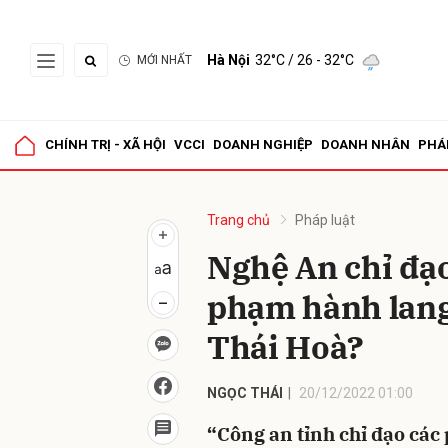
Hà Nội
32°C
/ 26 - 32°C
MỚI NHẤT
Gửi 
CHÍNH TRỊ - XÃ HỘI
VCCI
DOANH NGHIỆP
DOANH NHÂN
PHÁ
Trang chủ
Pháp luật
Nghệ An chỉ đạo 
phạm hành lang
Thái Hoà?
NGỌC THÁI
20/12/2022 01:00
“Công an tỉnh chỉ đạo các