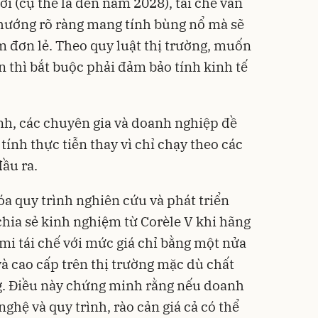
i (cụ thể là đến năm 2028), tái chế vẫn
 hướng rõ ràng mang tính bùng nổ mà sẽ
m đơn lẻ. Theo quy luật thị trường, muốn
 thì bắt buộc phải đảm bảo tính kinh tế
ành, các chuyên gia và doanh nghiệp đề
ính thực tiễn thay vì chỉ chạy theo các
ầu ra.
hóa quy trình nghiên cứu và phát triển
hia sẻ kinh nghiệm từ Corèle V khi hãng
mi tái chế với mức giá chỉ bằng một nửa
à cao cấp trên thị trường mặc dù chất
. Điều này chứng minh rằng nếu doanh
hệ và quy trình, rào cản giá cả có thể