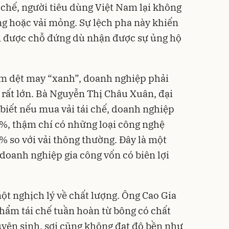
i chế, người tiêu dùng Việt Nam lại không
g hoặc vải mỏng. Sự lệch pha này khiến
 được chỗ đứng dù nhận được sự ủng hộ
ẩm dệt may “xanh”, doanh nghiệp phải
h rất lớn. Bà Nguyễn Thị Châu Xuân, đại
biết nếu mua vải tái chế, doanh nghiệp
%, thậm chí có những loại công nghệ
% so với vải thông thường. Đây là một
 doanh nghiệp gia công vốn có biên lợi
ột nghịch lý về chất lượng. Ông Cao Gia
hẩm tái chế tuần hoàn từ bông có chất
yên sinh, sợi cũng không đạt độ bền như