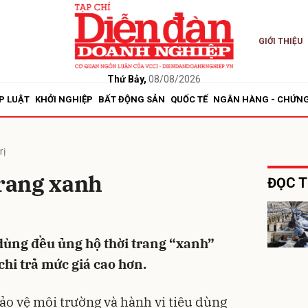
GIỚI THIỆU
bình luận
Thứ Bảy,
08/08/2026
P LUẬT
KHỞI NGHIỆP
BẤT ĐỘNG SẢN
QUỐC TẾ
NGÂN HÀNG - CHỨN
rị
trang xanh
ĐỌC T
Hủy
G
 dùng đều ủng hộ thời trang “xanh”
hi trả mức giá cao hơn.
ảo vệ môi trường và hành vi tiêu dùng