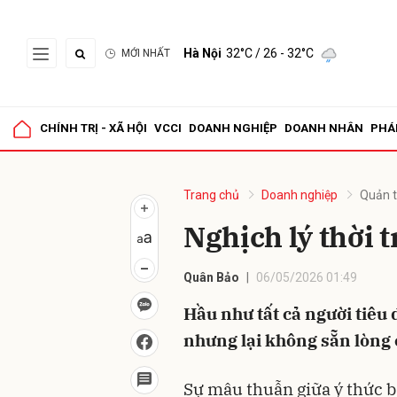
Hà Nội
32°C
/ 26 - 32°C
MỚI NHẤT
Gửi 
CHÍNH TRỊ - XÃ HỘI
VCCI
DOANH NGHIỆP
DOANH NHÂN
PHÁ
Trang chủ
Doanh nghiệp
Quản t
Nghịch lý thời 
Quân Bảo
06/05/2026 01:49
Hầu như tất cả người tiêu
nhưng lại không sẵn lòng c
Sự mâu thuẫn giữa ý thức b