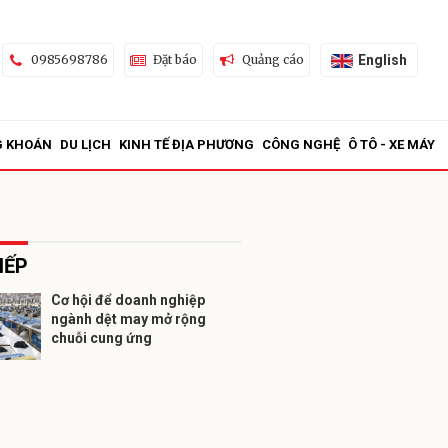
English
0985698786
Đặt báo
Quảng cáo
G KHOÁN
DU LỊCH
KINH TẾ ĐỊA PHƯƠNG
CÔNG NGHỆ
Ô TÔ - XE MÁY
IẾP
Cơ hội để doanh nghiệp
ngành dệt may mở rộng
ửi
chuỗi cung ứng