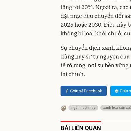
tăng tới 20%. Ngoài ra, cá
đặt mục tiêu chuyển đổi sa
2025 hoặc 2030. Điều này b
không bị loại khỏi chuỗi c
Sự chuyển dịch xanh không 
dùng hay sự tự nguyện của
tế rõ ràng, nơi sự bền vững
tài chính.
Chia sẻ Facebook
Chia s
ngành dệt may
xanh hóa sản xu
BÀI LIÊN QUAN