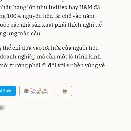
c nhãn hàng lớn như Inditex hay H&M đã
ng 100% nguyên liệu tái chế vào năm
uộc các nhà sản xuất phải thích nghi để
ung ứng toàn cầu.
thể chỉ dựa vào lời hứa của người tiêu
 doanh nghiệp mà cần một lộ trình kinh
 môi trường phải đi đôi với sự bền vững về
Theo dõi trên
ẻ Zalo
ất