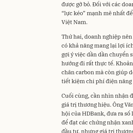
được gỡ bỏ. Đối với các do
“lực kéo” mạnh mẽ nhất để 
Việt Nam.
Thứ hai, doanh nghiệp nên 
có khả năng mang lại lợi í
gợi ý việc dần dần chuyển 
hướng đi rất thực tế. Khoả
chân carbon mà còn giúp d
tiết kiệm chi phí điện năng
Cuối cùng, cần nhìn nhận 
giá trị thương hiệu. Ông V
hội của HDBank, đưa ra số 
để đạt các chứng nhận xan
đầu tư, nhưng giá trị thươ