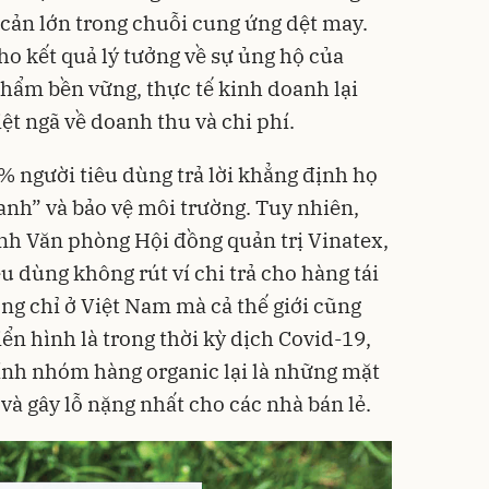
 cản lớn trong chuỗi cung ứng dệt may.
ho kết quả lý tưởng về sự ủng hộ của
phẩm bền vững, thực tế kinh doanh lại
ệt ngã về doanh thu và chi phí.
% người tiêu dùng trả lời khẳng định họ
nh” và bảo vệ môi trường. Tuy nhiên,
 Văn phòng Hội đồng quản trị Vinatex,
êu dùng không rút ví chi trả cho hàng tái
ông chỉ ở Việt Nam mà cả thế giới cũng
iển hình là trong thời kỳ dịch Covid-19,
chính nhóm hàng organic lại là những mặt
và gây lỗ nặng nhất cho các nhà bán lẻ.