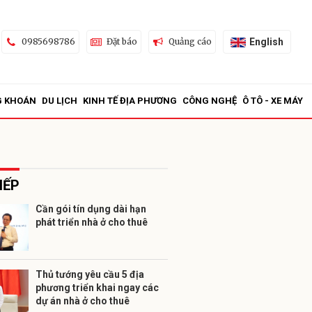
English
0985698786
Đặt báo
Quảng cáo
G KHOÁN
DU LỊCH
KINH TẾ ĐỊA PHƯƠNG
CÔNG NGHỆ
Ô TÔ - XE MÁY
IẾP
Cần gói tín dụng dài hạn
phát triển nhà ở cho thuê
ửi
Thủ tướng yêu cầu 5 địa
phương triển khai ngay các
dự án nhà ở cho thuê