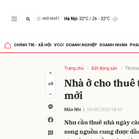
Hà Nội
32°C
/ 26 - 32°C
MỚI NHẤT
Gửi 
CHÍNH TRỊ - XÃ HỘI
VCCI
DOANH NGHIỆP
DOANH NHÂN
PHÁ
Trang chủ
Bất động sản
Thị tr
Nhà ở cho thuê 
mới
Mẫn Nhi
04/06/2026 08:43
Nhu cầu thuê nhà ngày càn
song nguồn cung được đầu 