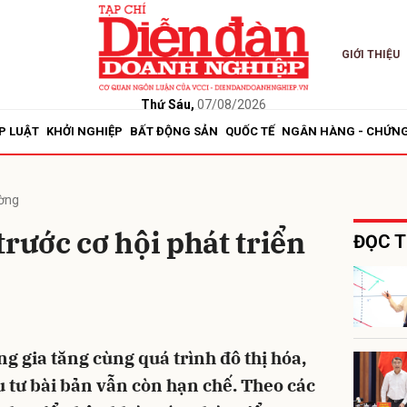
GIỚI THIỆU
bình luận
Thứ Sáu,
07/08/2026
P LUẬT
KHỞI NGHIỆP
BẤT ĐỘNG SẢN
QUỐC TẾ
NGÂN HÀNG - CHỨN
ường
trước cơ hội phát triển
ĐỌC T
Hủy
G
g gia tăng cùng quá trình đô thị hóa,
tư bài bản vẫn còn hạn chế. Theo các