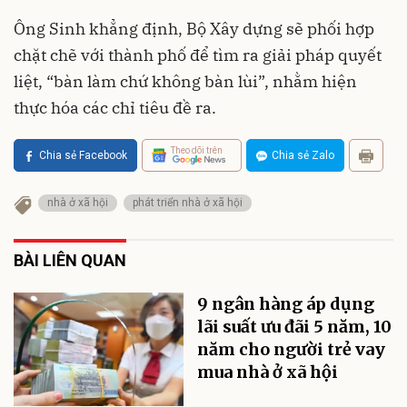
Ông Sinh khẳng định, Bộ Xây dựng sẽ phối hợp
chặt chẽ với thành phố để tìm ra giải pháp quyết
liệt, “bàn làm chứ không bàn lùi”, nhằm hiện
thực hóa các chỉ tiêu đề ra.
Theo dõi trên
Chia sẻ Facebook
Chia sẻ Zalo
nhà ở xã hội
phát triển nhà ở xã hội
BÀI LIÊN QUAN
9 ngân hàng áp dụng
lãi suất ưu đãi 5 năm, 10
năm cho người trẻ vay
mua nhà ở xã hội