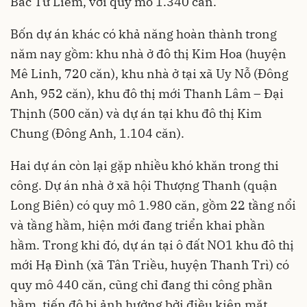
Bắc Từ Liêm, với quy mô 1.340 căn.
Bốn dự án khác có khả năng hoàn thành trong
năm nay gồm: khu nhà ở đô thị Kim Hoa (huyện
Mê Linh, 720 căn), khu nhà ở tại xã Uy Nỗ (Đông
Anh, 952 căn), khu đô thị mới Thanh Lâm – Đại
Thịnh (500 căn) và dự án tại khu đô thị Kim
Chung (Đông Anh, 1.104 căn).
Hai dự án còn lại gặp nhiều khó khăn trong thi
công. Dự án nhà ở xã hội Thượng Thanh (quận
Long Biên) có quy mô 1.980 căn, gồm 22 tầng nổi
và tầng hầm, hiện mới đang triển khai phần
hầm. Trong khi đó, dự án tại ô đất NO1 khu đô thị
mới Hạ Đình (xã Tân Triều, huyện Thanh Trì) có
quy mô 440 căn, cũng chỉ đang thi công phần
hầm, tiến độ bị ảnh hưởng bởi điều kiện mặt