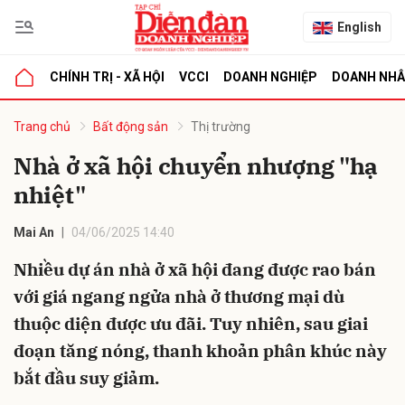
English
CHÍNH TRỊ - XÃ HỘI
VCCI
DOANH NGHIỆP
DOANH NH
bình luận
Trang chủ
Bất động sản
Thị trường
Nhà ở xã hội chuyển nhượng "hạ
nhiệt"
Mai An
04/06/2025 14:40
Nhiều dự án nhà ở xã hội đang được rao bán
với giá ngang ngửa nhà ở thương mại dù
Hủy
G
thuộc diện được ưu đãi. Tuy nhiên, sau giai
đoạn tăng nóng, thanh khoản phân khúc này
bắt đầu suy giảm.