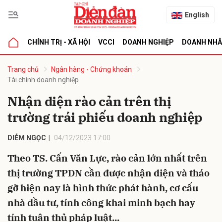
English
CHÍNH TRỊ - XÃ HỘI
VCCI
DOANH NGHIỆP
DOANH NH
bình luận
Trang chủ
Ngân hàng - Chứng khoán
Tài chính doanh nghiệp
Nhận diện rào cản trên thị
trường trái phiếu doanh nghiệp
DIỄM NGỌC
04/12/2023 17:00
Theo TS. Cấn Văn Lực, rào cản lớn nhất trên
Hủy
G
thị trường TPDN cần được nhận diện và tháo
gỡ hiện nay là hình thức phát hành, cơ cấu
nhà đầu tư, tính công khai minh bạch hay
tính tuân thủ pháp luật...