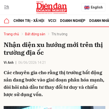
English
CHÍNH TRỊ - XÃ HỘI
VCCI
DOANH NGHIỆP
DOANH NH
bình luận
Trang chủ
Bất động sản
Thị trường
Nhận diện xu hướng mới trên thị
trường địa ốc
Vi Anh
06/06/2026 14:21
Các chuyên gia cho rằng thị trường bất động
sản đang bước vào giai đoạn phân hóa mạnh,
Hủy
G
đòi hỏi nhà đầu tư thay đổi tư duy và chiến
lược sử dụng vốn.