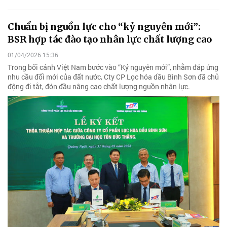
Chuẩn bị nguồn lực cho “kỷ nguyên mới”:
BSR hợp tác đào tạo nhân lực chất lượng cao
01/04/2026 15:36
Trong bối cảnh Việt Nam bước vào “Kỷ nguyên mới”, nhằm đáp ứng
nhu cầu đổi mới của đất nước, Cty CP Lọc hóa dầu Bình Sơn đã chủ
động đi tắt, đón đầu nâng cao chất lượng nguồn nhân lực.