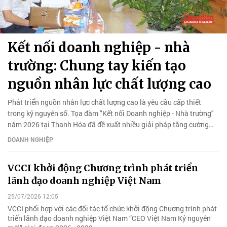
Kết nối doanh nghiệp - nhà
trường: Chung tay kiến tạo
nguồn nhân lực chất lượng cao
Phát triển nguồn nhân lực chất lượng cao là yêu cầu cấp thiết
trong kỷ nguyên số. Tọa đàm "Kết nối Doanh nghiệp - Nhà trường"
năm 2026 tại Thanh Hóa đã đề xuất nhiều giải pháp tăng cường
liên kết đào tạo, đổi mới sáng tạo và khởi nghiệp.
DOANH NGHIỆP
VCCI khởi động Chương trình phát triển
lãnh đạo doanh nghiệp Việt Nam
25/07/2026 12:05
VCCI phối hợp với các đối tác tổ chức khởi động Chương trình phát
triển lãnh đạo doanh nghiệp Việt Nam “CEO Việt Nam Kỷ nguyên