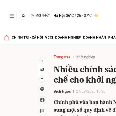
Hà Nội
36°C
/ 26 - 37°C
MỚI NHẤT
Gửi 
CHÍNH TRỊ - XÃ HỘI
VCCI
DOANH NGHIỆP
DOANH NHÂN
PHÁ
Trang chủ
Khởi nghiệp
Nhiều chính sá
chế cho khởi ng
Bích Ngọc
27/08/2025 16:36
Chính phủ vừa ban hành N
sung một số quy định về đ