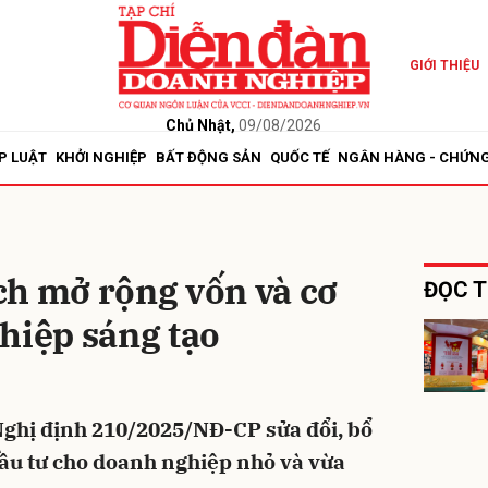
GIỚI THIỆU
bình luận
Chủ Nhật,
09/08/2026
P LUẬT
KHỞI NGHIỆP
BẤT ĐỘNG SẢN
QUỐC TẾ
NGÂN HÀNG - CHỨN
ch mở rộng vốn và cơ
ĐỌC T
hiệp sáng tạo
Hủy
G
ghị định 210/2025/NĐ-CP sửa đổi, bổ
ầu tư cho doanh nghiệp nhỏ và vừa