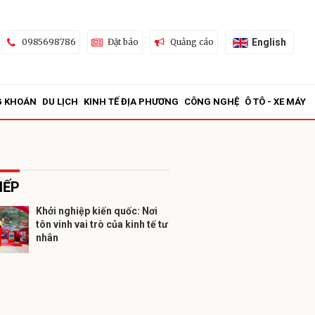
English
0985698786
Đặt báo
Quảng cáo
G KHOÁN
DU LỊCH
KINH TẾ ĐỊA PHƯƠNG
CÔNG NGHỆ
Ô TÔ - XE MÁY
IẾP
Khởi nghiệp kiến quốc: Nơi
tôn vinh vai trò của kinh tế tư
ửi
nhân