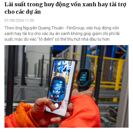
Lãi suất trong huy động vốn xanh hay tài trợ
cho các dự án
07/08/2026 11:00
Theo ông Nguyễn Quang Thuân - FiinGroup, việc huy động vốn
xanh hay tài trợ cho các dự án xanh không giúp giảm chi phí lãi
suất; mặc dù việc "tô điểm" có thể thu hút nhà đầu tư hơn.