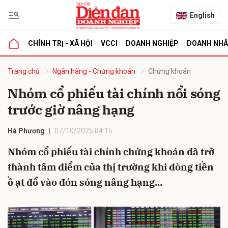
English
CHÍNH TRỊ - XÃ HỘI
VCCI
DOANH NGHIỆP
DOANH NH
bình luận
Trang chủ
Ngân hàng - Chứng khoán
Chứng khoán
Nhóm cổ phiếu tài chính nổi sóng
trước giờ nâng hạng
Hà Phương
07/10/2025 04:15
Nhóm cổ phiếu tài chính chứng khoán đã trở
thành tâm điểm của thị trường khi dòng tiền
Hủy
G
ồ ạt đổ vào đón sóng nâng hạng...