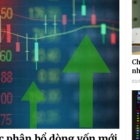
Ch
nh
03/
ợc phân bổ dòng vốn mới