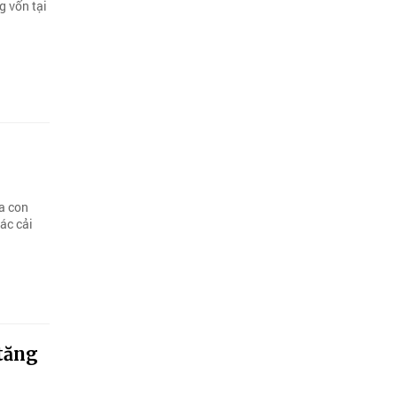
g vốn tại
a con
ác cải
tăng