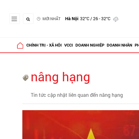
Hà Nội
32°C
/ 26 - 32°C
MỚI NHẤT
CHÍNH TRỊ - XÃ HỘI
VCCI
DOANH NGHIỆP
DOANH NHÂN
P
nâng hạng
Tin tức cập nhật liên quan đến nâng hạng