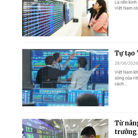
Là nền kinh
Việt Nam còn
Tự tạo 
28/06/2026
Việt Nam kh
sóng của riê
cách...
Từ nân
trưởng