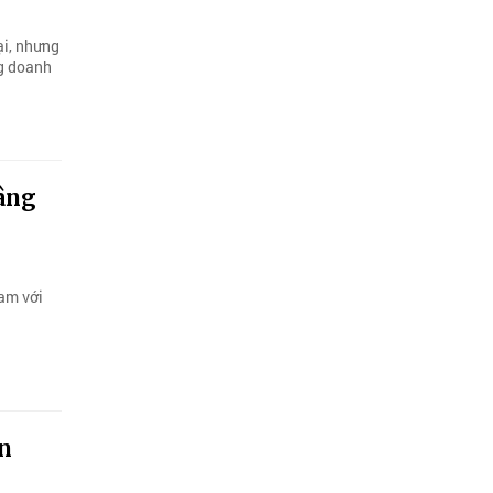
ại, nhưng
ng doanh
nâng
am với
ễn