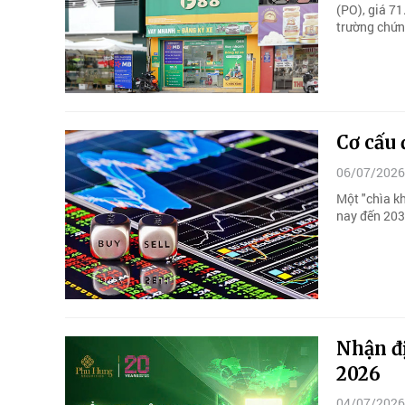
(PO), giá 71
trường chứn
Cơ cấu 
06/07/2026
Một "chìa k
nay đến 2030
Nhận đ
2026
04/07/2026