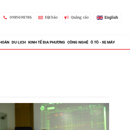
English
0985698786
Đặt báo
Quảng cáo
KHOÁN
DU LỊCH
KINH TẾ ĐỊA PHƯƠNG
CÔNG NGHỆ
Ô TÔ - XE MÁY