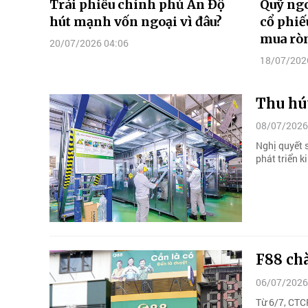
Trái phiếu chính phủ Ấn Độ
Quỹ ngo
hút mạnh vốn ngoại vì đâu?
cổ phiế
mua rò
20/07/2026 04:06
18/07/202
Thu hú
08/07/2026
Nghị quyết 
phát triển k
F88 chà
06/07/2026
Từ 6/7, CTC