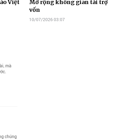
ào Việt
Mở rộng không gian tài trợ
vốn
10/07/2026 03:07
ài, mà
ước.
ông chúng