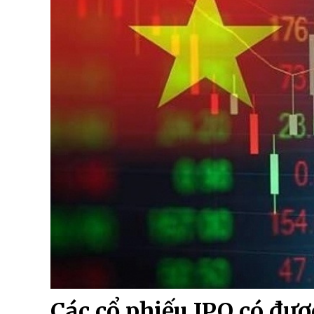
Các cổ phiếu IPO có đư