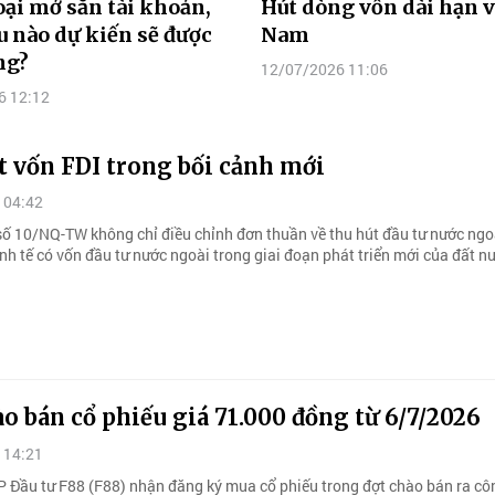
ại mở sẵn tài khoản,
Hút dòng vốn dài hạn v
u nào dự kiến sẽ được
Nam
ng?
12/07/2026 11:06
6 12:12
t vốn FDI trong bối cảnh mới
 04:42
số 10/NQ-TW không chỉ điều chỉnh đơn thuần về thu hút đầu tư nước ngo
inh tế có vốn đầu tư nước ngoài trong giai đoạn phát triển mới của đất n
o bán cổ phiếu giá 71.000 đồng từ 6/7/2026
 14:21
P Đầu tư F88 (F88) nhận đăng ký mua cổ phiếu trong đợt chào bán ra c