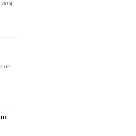
 và thị
ệp từ
năm