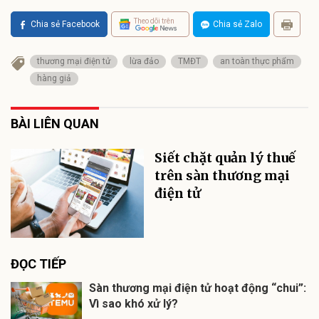
Theo dõi trên
Chia sẻ Facebook
Chia sẻ Zalo
thương mại điện tử
lừa đảo
TMĐT
an toàn thực phẩm
hàng giả
BÀI LIÊN QUAN
Siết chặt quản lý thuế
trên sàn thương mại
điện tử
ĐỌC TIẾP
Sàn thương mại điện tử hoạt động “chui”:
Vì sao khó xử lý?