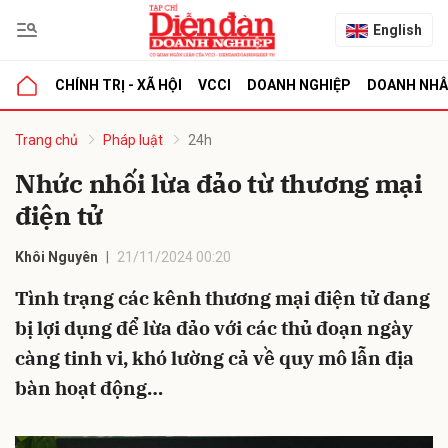
English
CHÍNH TRỊ - XÃ HỘI
VCCI
DOANH NGHIỆP
DOANH NH
bình luận
Trang chủ
Pháp luật
24h
Nhức nhối lừa đảo từ thương mại
điện tử
Khôi Nguyên
21/11/2024 00:20
Tình trạng các kênh thương mại điện tử đang
bị lợi dụng để lừa đảo với các thủ đoạn ngày
Hủy
G
càng tinh vi, khó lường cả về quy mô lẫn địa
bàn hoạt động…