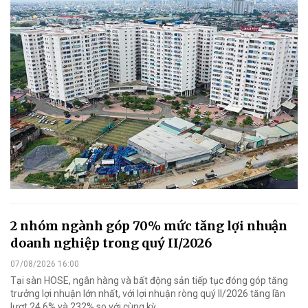
2 nhóm ngành góp 70% mức tăng lợi nhuận
doanh nghiệp trong quý II/2026
07/08/2026 16:00
Tại sàn HOSE, ngân hàng và bất động sản tiếp tục đóng góp tăng
trưởng lợi nhuận lớn nhất, với lợi nhuận ròng quý II/2026 tăng lần
lượt 24,6% và 232% so với cùng kỳ.