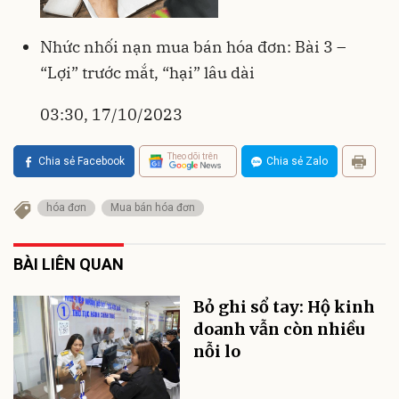
Nhức nhối nạn mua bán hóa đơn: Bài 3 –
“Lợi” trước mắt, “hại” lâu dài
03:30, 17/10/2023
Theo dõi trên
Chia sẻ Facebook
Chia sẻ Zalo
hóa đơn
Mua bán hóa đơn
BÀI LIÊN QUAN
Bỏ ghi sổ tay: Hộ kinh
doanh vẫn còn nhiều
nỗi lo