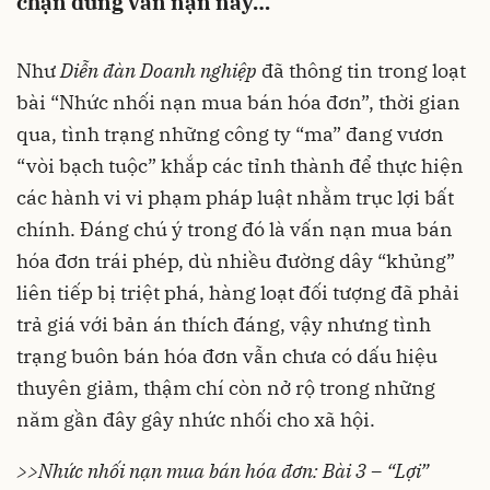
chặn đứng vấn nạn này…
Như
Diễn đàn Doanh nghiệp
đã thông tin trong loạt
bài “Nhức nhối nạn
mua bán hóa đơn”,
thời gian
qua, tình trạng những
công ty “ma”
đang vươn
“vòi bạch tuộc” khắp các tỉnh thành để thực hiện
các hành vi vi phạm pháp luật nhằm trục lợi bất
chính. Đáng chú ý trong đó là vấn nạn mua bán
hóa đơn trái phép, dù nhiều đường dây “khủng”
liên tiếp bị triệt phá, hàng loạt đối tượng đã phải
trả giá với bản án thích đáng, vậy nhưng tình
trạng
buôn bán hóa đơn
vẫn chưa có dấu hiệu
thuyên giảm, thậm chí còn nở rộ trong những
năm gần đây gây nhức nhối cho xã hội.
>>Nhức nhối nạn mua bán hóa đơn: Bài 3 – “Lợi”