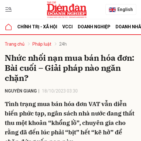
English
CHÍNH TRỊ - XÃ HỘI
VCCI
DOANH NGHIỆP
DOANH NH
bình luận
Trang chủ
Pháp luật
24h
Nhức nhối nạn mua bán hóa đơn:
Bài cuối – Giải pháp nào ngăn
chặn?
NGUYỄN GIANG
18/10/2023 03:30
Tình trạng mua bán hóa đơn VAT vẫn diễn
Hủy
G
biến phức tạp, ngân sách nhà nước đang thất
thu một khoản “khổng lồ”, chuyên gia cho
rằng đã đến lúc phải “bịt” hết “kẽ hở” để