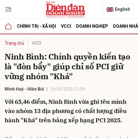
English
CHÍNH TRỊ - XÃ HỘI
VCCI
DOANH NGHIỆP
DOANH NH
bình luận
Trang chủ
VCCI
Ninh Bình: Chính quyền kiến tạo
là "đòn bẩy" giúp chỉ số PCI giữ
vững nhóm "Khá"
Minh Huệ - Hiền Bùi
15/05/2026 21:09
Với 65,46 điểm, Ninh Bình vừa ghi tên mình
Hủy
G
vào nhóm 13 địa phương có chất lượng điều
hành "Khá" trên bảng xếp hạng PCI 2025.