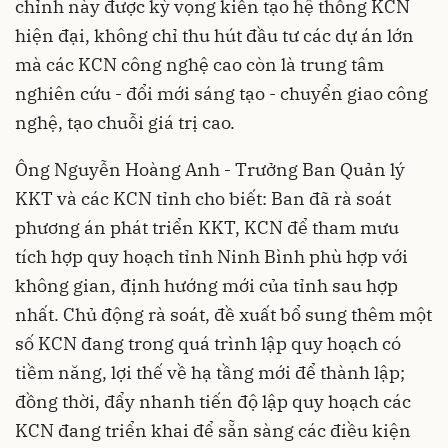
chỉnh này được kỳ vọng kiến tạo hệ thống KCN
hiện đại, không chỉ thu hút đầu tư các dự án lớn
mà các KCN công nghệ cao còn là trung tâm
nghiên cứu - đổi mới sáng tạo - chuyển giao công
nghệ, tạo chuỗi giá trị cao.
Ông Nguyễn Hoàng Anh - Trưởng Ban Quản lý
KKT và các KCN tỉnh cho biết: Ban đã rà soát
phương án phát triển KKT, KCN để tham mưu
tích hợp quy hoạch tỉnh Ninh Bình phù hợp với
không gian, định hướng mới của tỉnh sau hợp
nhất. Chủ động rà soát, đề xuất bổ sung thêm một
số KCN đang trong quá trình lập quy hoạch có
tiềm năng, lợi thế về hạ tầng mới để thành lập;
đồng thời, đẩy nhanh tiến độ lập quy hoạch các
KCN đang triển khai để sẵn sàng các điều kiện