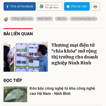
Theo dõi trên
Chia sẻ Facebook
Chia sẻ Zalo
Công nghệ cao
Ninh Bình
đầu tư
môi trường đầu tư
BÀI LIÊN QUAN
Thương mại điện tử
“chìa khóa” mở rộng
thị trường cho doanh
nghiệp Ninh Bình
ĐỌC TIẾP
Đòn bẩy công nghệ từ khu công nghệ
cao Hà Nam - Ninh Bình