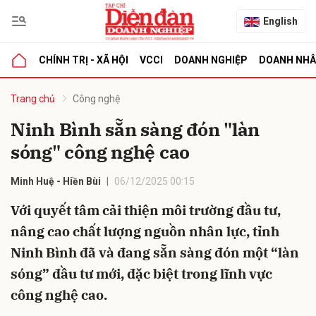
English
CHÍNH TRỊ - XÃ HỘI
VCCI
DOANH NGHIỆP
DOANH NH
bình luận
Trang chủ
Công nghệ
Ninh Bình sẵn sàng đón "làn
sóng" công nghệ cao
Minh Huệ - Hiền Bùi
06/12/2025 00:15
Với quyết tâm cải thiện môi trường đầu tư,
nâng cao chất lượng nguồn nhân lực, tỉnh
Hủy
G
Ninh Bình đã và đang sẵn sàng đón một “làn
sóng” đầu tư mới, đặc biệt trong lĩnh vực
công nghệ cao.