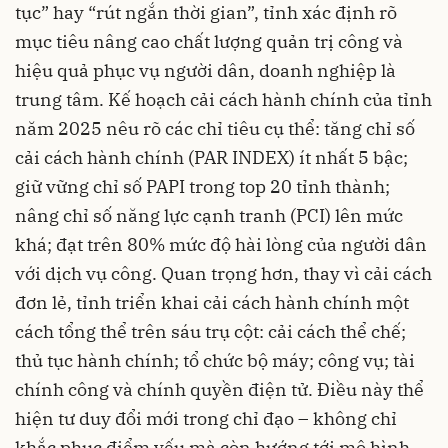
tục” hay “rút ngắn thời gian”, tỉnh xác định rõ
mục tiêu nâng cao chất lượng quản trị công và
hiệu quả phục vụ người dân, doanh nghiệp là
trung tâm. Kế hoạch cải cách hành chính của tỉnh
năm 2025 nêu rõ các chỉ tiêu cụ thể: tăng chỉ số
cải cách hành chính (PAR INDEX) ít nhất 5 bậc;
giữ vững chỉ số PAPI trong top 20 tỉnh thành;
nâng chỉ số năng lực cạnh tranh (PCI) lên mức
khá; đạt trên 80% mức độ hài lòng của người dân
với dịch vụ công. Quan trọng hơn, thay vì cải cách
đơn lẻ, tỉnh triển khai cải cách hành chính một
cách tổng thể trên sáu trụ cột: cải cách thể chế;
thủ tục hành chính; tổ chức bộ máy; công vụ; tài
chính công và chính quyền điện tử. Điều này thể
hiện tư duy đổi mới trong chỉ đạo – không chỉ
khắc phục điểm yếu mà còn hướng tới mô hình