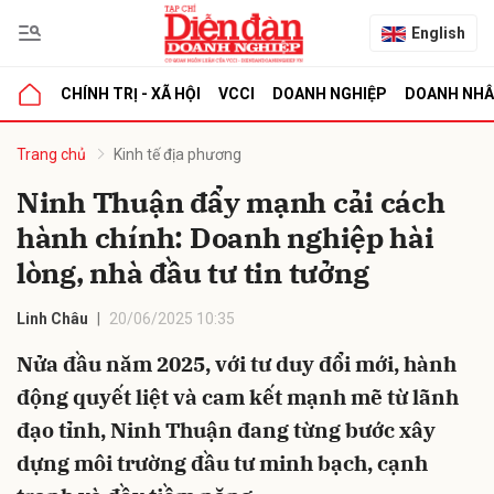
English
CHÍNH TRỊ - XÃ HỘI
VCCI
DOANH NGHIỆP
DOANH NH
bình luận
Trang chủ
Kinh tế địa phương
Ninh Thuận đẩy mạnh cải cách
hành chính: Doanh nghiệp hài
lòng, nhà đầu tư tin tưởng
Linh Châu
20/06/2025 10:35
Nửa đầu năm 2025, với tư duy đổi mới, hành
Hủy
G
động quyết liệt và cam kết mạnh mẽ từ lãnh
đạo tỉnh, Ninh Thuận đang từng bước xây
dựng môi trường đầu tư minh bạch, cạnh