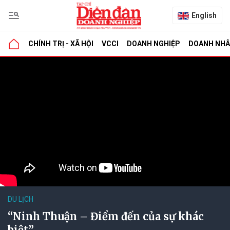
English
CHÍNH TRỊ - XÃ HỘI
VCCI
DOANH NGHIỆP
DOANH NH
DU LỊCH
“Ninh Thuận – Điểm đến của sự khác
biệt”