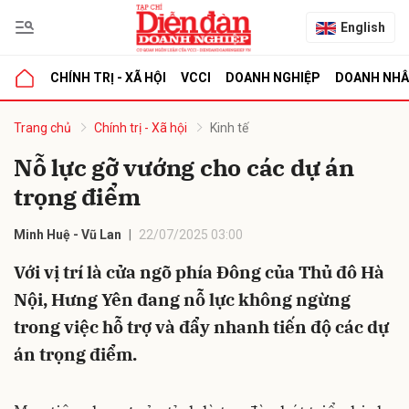
English
CHÍNH TRỊ - XÃ HỘI
VCCI
DOANH NGHIỆP
DOANH NH
bình luận
Trang chủ
Chính trị - Xã hội
Kinh tế
Nỗ lực gỡ vướng cho các dự án
trọng điểm
Minh Huệ - Vũ Lan
22/07/2025 03:00
Với vị trí là cửa ngõ phía Đông của Thủ đô Hà
Nội, Hưng Yên đang nỗ lực không ngừng
Hủy
G
trong việc hỗ trợ và đẩy nhanh tiến độ các dự
án trọng điểm.