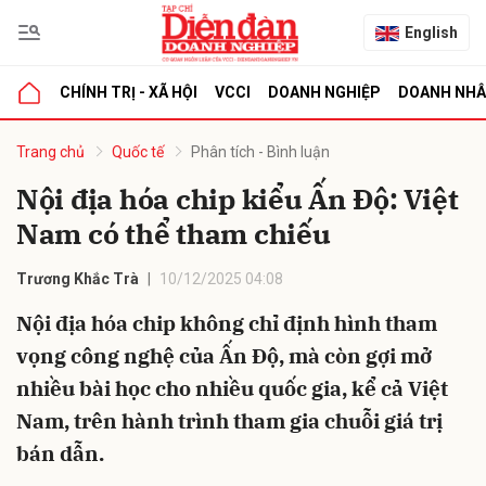
English
CHÍNH TRỊ - XÃ HỘI
VCCI
DOANH NGHIỆP
DOANH NH
bình luận
Trang chủ
Quốc tế
Phân tích - Bình luận
Nội địa hóa chip kiểu Ấn Độ: Việt
Nam có thể tham chiếu
Trương Khắc Trà
10/12/2025 04:08
Nội địa hóa chip không chỉ định hình tham
vọng công nghệ của Ấn Độ, mà còn gợi mở
Hủy
G
nhiều bài học cho nhiều quốc gia, kể cả Việt
Nam, trên hành trình tham gia chuỗi giá trị
bán dẫn.