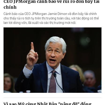
CEO JPMorgan cảnh báo về rủi ro đòn bẩy tài
chính
Cảnh báo của CEO JPMorgan Jamie Dimon về đòn bẩy tài chính
cho thấy rủi ro tích tụ trên thị trường toàn cầu, với tác động có thể
lan tới dòng vốn, lãi suất và các thị trường mới nổi.
Vì sao Mỹ cùng Nhật Bản "nâng đỡ" đồng