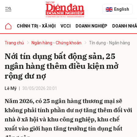
English
CHÍNH TRỊ - XÃ HỘI
VCCI
DOANH NGHIỆP
DOANH NH
bình luận
Trang chủ
Ngân hàng - Chứng khoán
Tín dụng - Ngân hàng
Nới tín dụng bất động sản, 25
ngân hàng thêm điều kiện mở
rộng dư nợ
Lê Mỹ
30/05/2026 20:01
Năm 2026, có 25 ngân hàng thương mại sẽ
Hủy
G
không phải tính phần dư nợ tăng thêm đối với
nhà ở xã hội và khu công nghiệp, khu chế
xuất vào giới hạn tăng trưởng tín dụng bất