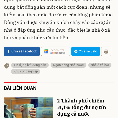
dụng bất động sản một cách cực đoan, nhưng sẽ
kiểm soát theo mức độ rủi ro của từng phân khúc.
Dòng vốn được khuyến khích chảy vào các dự án
nhà ở đáp ứng nhu cầu thực, đặc biệt là nhà ở xã
hội và phân khúc vừa túi tiền.
Theo dõi trên
Chia sẻ Facebook
Chia sẻ Zalo
Tín dụng bất động sản
Ngân hàng Nhà nước
Nhà ở xã hội
Khu công nghiệp
BÀI LIÊN QUAN
2 Thành phố chiếm
31,1% tổng dư nợ tín
dụng cả nước