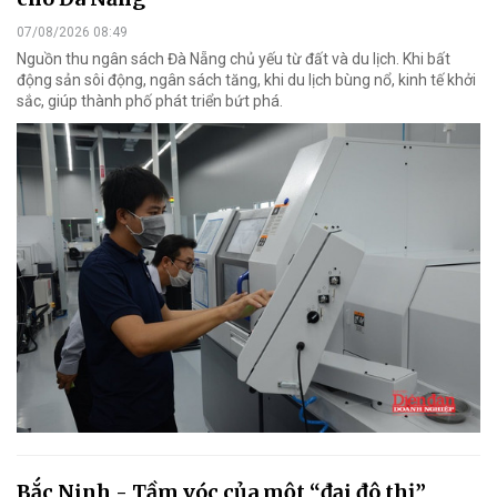
07/08/2026 08:49
Nguồn thu ngân sách Đà Nẵng chủ yếu từ đất và du lịch. Khi bất
động sản sôi động, ngân sách tăng, khi du lịch bùng nổ, kinh tế khởi
sắc, giúp thành phố phát triển bứt phá.
Bắc Ninh - Tầm vóc của một “đại đô thị”