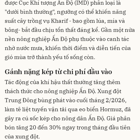
được Cục Khí tượng Ấn Độ (IMD) phân loại là
"dưới bình thường", ngưỡng có thể khiến năng
suất cây trồng vụ Kharif - bao gồm lúa, mía và
bông- bắt đầu chịu tổn thất đáng kể. Gần một nửa
nền nông nghiệp Ấn Độ phụ thuộc vào canh tác
nhờ nước mưa, khiến thời điểm và diễn tiến của
gió mùa trở thành yếu tố sống còn.
Gánh nặng kép từ chi phí đầu vào
Tác động của khí hậu thất thường tăng thêm
thách thức cho nông nghiệp Ấn Độ. Xung đột
Trung Đông bùng phát vào cuối tháng 2/2026,
làm tê liệt tuyến vận tải qua eo biển Hormuz, đã
gây ra cú sốc kép cho nông dân Ấn Độ. Giá phân
bón tăng 20 đến 30% ngay trong tháng đầu tiên
của xung đột.