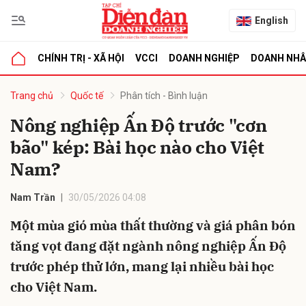
English
CHÍNH TRỊ - XÃ HỘI
VCCI
DOANH NGHIỆP
DOANH NH
bình luận
Trang chủ
Quốc tế
Phân tích - Bình luận
Nông nghiệp Ấn Độ trước "cơn
bão" kép: Bài học nào cho Việt
Nam?
Nam Trần
30/05/2026 04:08
Một mùa gió mùa thất thường và giá phân bón
Hủy
G
tăng vọt đang đặt ngành nông nghiệp Ấn Độ
trước phép thử lớn, mang lại nhiều bài học
cho Việt Nam.