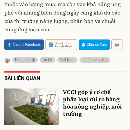
thuộc vào lượng mưa, mà còn vào khả năng ứng
phó với những biến động ngày càng khó dự báo
của thị trường năng lượng, phân bón và chuỗi
cung ứng toàn cầu.
Theo dõi trên
Chia sẻ Facebook
Chia sẻ Zalo
Nông nghiệp
Ấn Độ
Việt Nam
chuỗi cung ứng
BÀI LIÊN QUAN
VCCI góp ý cơ chế
phân loại rủi ro hàng
hóa nông nghiệp, môi
trường