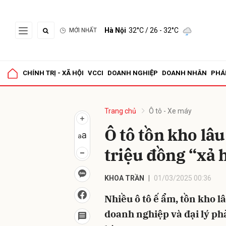
Hà Nội
32°C
/ 26 - 32°C
MỚI NHẤT
Gửi 
CHÍNH TRỊ - XÃ HỘI
VCCI
DOANH NGHIỆP
DOANH NHÂN
PHÁ
Trang chủ
Ô tô - Xe máy
Ô tô tồn kho lâ
triệu đồng “xả 
KHOA TRẦN
01/03/2025 00:36
Nhiều ô tô ế ẩm, tồn kho l
doanh nghiệp và đại lý ph