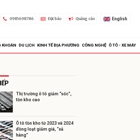
English
0985698786
Đặt báo
Quảng cáo
G KHOÁN
DU LỊCH
KINH TẾ ĐỊA PHƯƠNG
CÔNG NGHỆ
Ô TÔ - XE MÁY
IẾP
Thị trường ô tô giảm “sốc”,
tồn kho cao
ửi
Ô tô tồn kho từ 2023 và 2024
đồng loạt giảm giá, “xả
hàng”