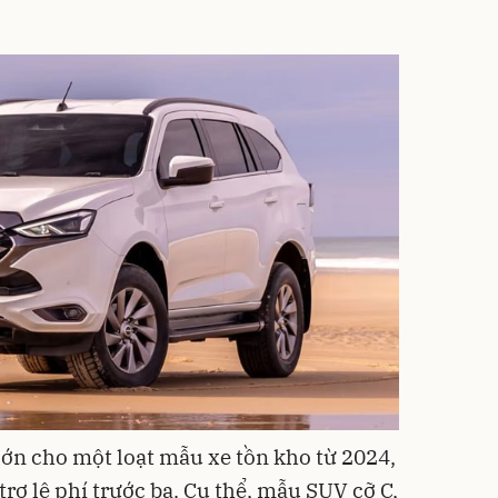
ớn cho một loạt mẫu xe tồn kho từ 2024,
rợ lệ phí trước bạ. Cụ thể, mẫu SUV cỡ C,