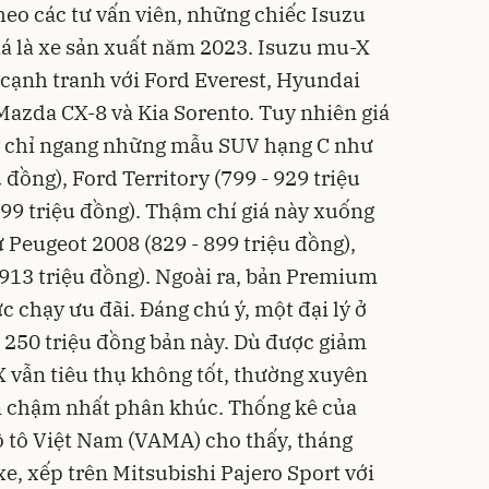
heo các tư vấn viên, những chiếc Isuzu
á là xe sản xuất năm 2023. Isuzu mu-X
cạnh tranh với Ford Everest, Hyundai
Mazda CX-8 và Kia Sorento. Tuy nhiên giá
y chỉ ngang những mẫu SUV hạng C như
 đồng), Ford Territory (799 - 929 triệu
999 triệu đồng). Thậm chí giá này xuống
 Peugeot 2008 (829 - 899 triệu đồng),
 913 triệu đồng). Ngoài ra, bản Premium
ực chạy ưu đãi. Đáng chú ý, một đại lý ở
 250 triệu đồng bản này. Dù được giảm
 vẫn tiêu thụ không tốt, thường xuyên
 chậm nhất phân khúc. Thống kê của
ô tô Việt Nam (VAMA) cho thấy, tháng
e, xếp trên Mitsubishi Pajero Sport với