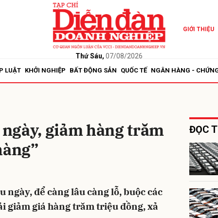
GIỚI THIỆU
bình luận
Thứ Sáu,
07/08/2026
P LUẬT
KHỞI NGHIỆP
BẤT ĐỘNG SẢN
QUỐC TẾ
NGÂN HÀNG - CHỨN
u ngày, giảm hàng trăm
ĐỌC T
hàng”
Hủy
G
âu ngày, để càng lâu càng lỗ, buộc các
ải giảm giá hàng trăm triệu đồng, xả