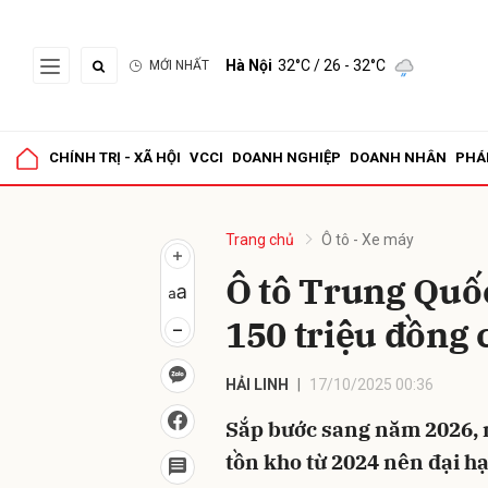
Hà Nội
32°C
/ 26 - 32°C
MỚI NHẤT
Gửi 
CHÍNH TRỊ - XÃ HỘI
VCCI
DOANH NGHIỆP
DOANH NHÂN
PHÁ
Trang chủ
Ô tô - Xe máy
Ô tô Trung Quố
150 triệu đồng
HẢI LINH
17/10/2025 00:36
Sắp bước sang năm 2026, n
tồn kho từ 2024 nên đại hạ