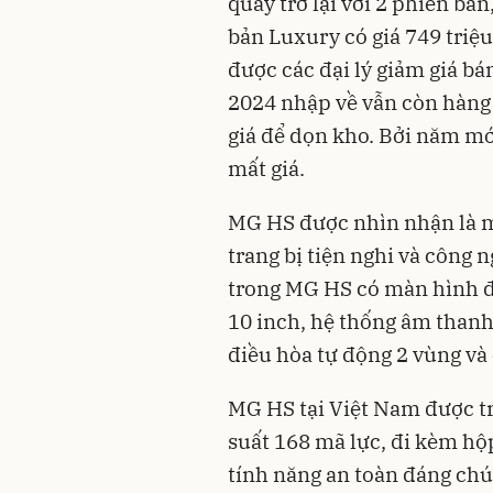
quay trở lại với 2 phiên bả
bản Luxury có giá 749 triệu
được các đại lý giảm giá bá
2024 nhập về vẫn còn hàng 
giá để dọn kho. Bởi năm mới
mất giá.
MG HS được nhìn nhận là mộ
trang bị tiện nghi và công n
trong MG HS có màn hình đ
10 inch, hệ thống âm thanh
điều hòa tự động 2 vùng và 
MG HS tại Việt Nam được tra
suất 168 mã lực, đi kèm hộ
tính năng an toàn đáng chú