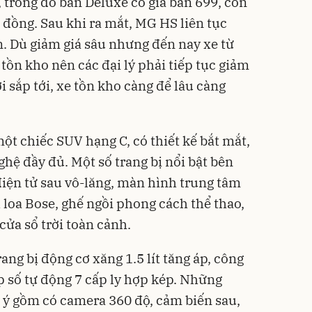
n, trong đó bản Deluxe có giá bán 699, còn
 đồng. Sau khi ra mắt, MG HS liên tục
n. Dù giảm giá sâu nhưng đến nay xe từ
tồn kho nên các đại lý phải tiếp tục giảm
 sắp tới, xe tồn kho càng để lâu càng
t chiếc SUV hạng C, có thiết kế bắt mắt,
ghệ đầy đủ. Một số trang bị nổi bật bên
iện tử sau vô-lăng, màn hình trung tâm
 loa Bose, ghế ngồi phong cách thể thao,
cửa sổ trời toàn cảnh.
ng bị động cơ xăng 1.5 lít tăng áp, công
p số tự động 7 cấp ly hợp kép. Những
 ý gồm có camera 360 độ, cảm biến sau,