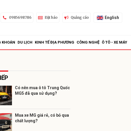
English
0985698786
Đặt báo
Quảng cáo
G KHOÁN
DU LỊCH
KINH TẾ ĐỊA PHƯƠNG
CÔNG NGHỆ
Ô TÔ - XE MÁY
IẾP
Có nên mua ô tô Trung Quốc
MG5 đã qua sử dụng?
ửi
Mua xe MG giá rẻ, có bỏ qua
chất lượng?