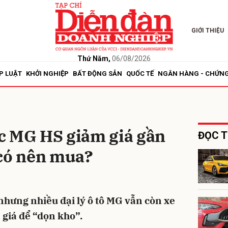
GIỚI THIỆU
bình luận
Thứ Năm,
06/08/2026
P LUẬT
KHỞI NGHIỆP
BẤT ĐỘNG SẢN
QUỐC TẾ
NGÂN HÀNG - CHỨN
c MG HS giảm giá gần
ĐỌC T
 có nên mua?
Hủy
G
hưng nhiều đại lý ô tô MG vẫn còn xe
 giá để “dọn kho”.