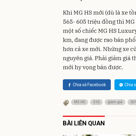
Khi MG HS mới (dù là xe tồ
565- 605 triệu đồng thì MG
một số chiếc MG HS Luxury
km, đang được rao bán phổ b
hơn cả xe mới. Những xe cũ
nguyên giá. Phải giảm giá 
mới hy vọng bán được.
Chia sẻ Facebook
Chia s
MG HS
ô tô
giảm giá
SU
BÀI LIÊN QUAN