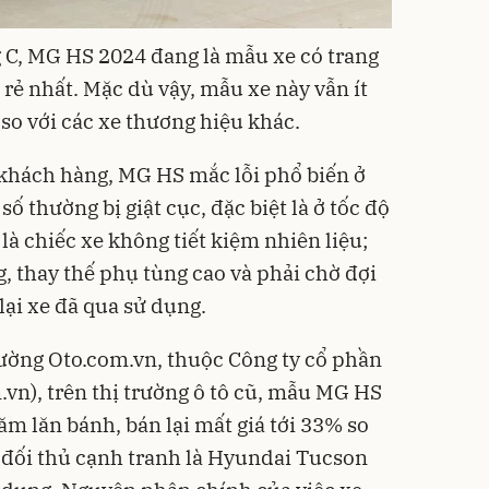
C, MG HS 2024 đang là mẫu xe có trang
n rẻ nhất. Mặc dù vậy, mẫu xe này vẫn ít
o với các xe thương hiệu khác.
khách hàng, MG HS mắc lỗi phổ biến ở
số thường bị giật cục, đặc biệt là ở tốc độ
à chiếc xe không tiết kiệm nhiên liệu;
, thay thế phụ tùng cao và phải chờ đợi
lại xe đã qua sử dụng.
ường Oto.com.vn, thuộc Công ty cổ phần
vn), trên thị trường ô tô cũ, mẫu MG HS
m lăn bánh, bán lại mất giá tới 33% so
 đối thủ cạnh tranh là Hyundai Tucson